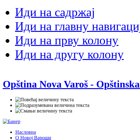
Иди на садржај
Иди на главну навигаци
Иди на прву колону
Иди на другу колону
Opština Nova Varoš - Opštinska
Насловна
О Новој Вароши