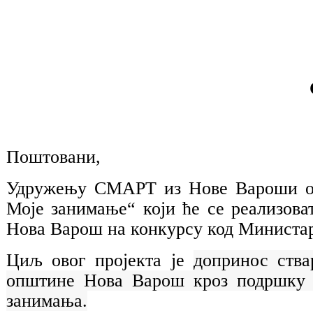
Поштовани,
Удружењу СМАРТ из Нове Вароши одо
Моје занимање“ који ће се реализов
Нова Варош на конкурсу код Министар
Циљ овог пројекта је
допринос ства
општине Нова Варош кроз подршку п
занимања.