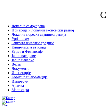
С
Локална самоуправа
Привреда и локални економски развој
Локална пореска администрација
Урбанизам
Заштита животне средине
Канцеларија за младе
Буџет и Финансије
Јавне расправе
Јавне набавке
Вести
Документа
Инспекције
Корисне информације
Импресум
Архива
Мапа сајта