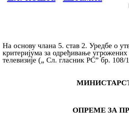
туризма и тел
На основу члана 5. став 2. Уредбе о 
критеријума за
одређивање угрожених
телевизије („ Сл. гласник РС” бр. 108/1
МИНИСТАРСТВО ТРГОВ
распи
ОПРЕМЕ ЗА ПРИЈЕМ 