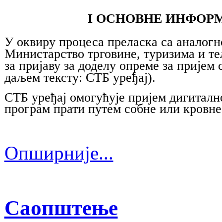
I ОСНОВНЕ ИНФОРМА
У оквиру процеса преласка са аналогн
Министарство трговине, туризима и т
за пријаву за доделу опреме за пријем 
даљем тексту: СТБ уређај).
СТБ уређај омогућује пријем дигитално
програм прати путем собне или кровне
Опширније...
Саопштење