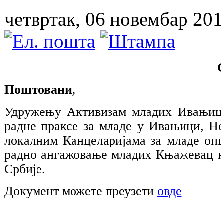
четвртак, 06 новембар 20
Поштовани,
Удружењу Активизам младих Ивањице
радне праксе за младе у Ивањици, Н
локалним Канцеларијама за младе оп
радно ангажовање младих Књажевац н
Србије.
Документ можете преузети
овде