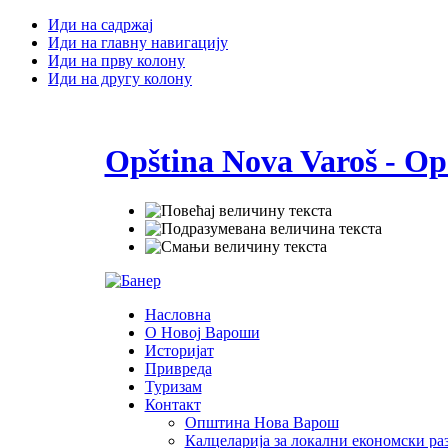
Иди на садржај
Иди на главну навигацију
Иди на прву колону
Иди на другу колону
Opština Nova Varoš - Op
Насловна
О Новој Вароши
Историјат
Привреда
Туризам
Контакт
Општина Нова Варош
Калцеларија за локални економски раз