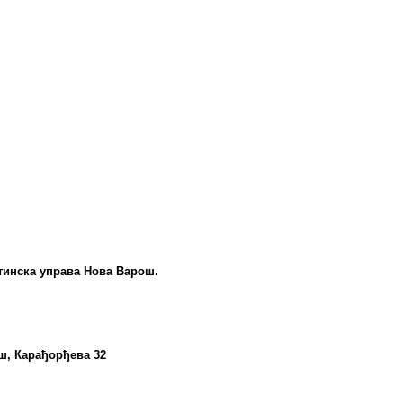
тинска управа Нова Варош.
ш, Карађорђева 32