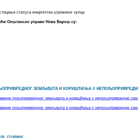
 стицање статуса енергетски угроженог купца
оћи О
пштинске управе Нова Варош су:
ОЉОПРИВРЕДНОГ ЗЕМЉИШТА И КОРИШЋЕЊА У НЕПОЉОПРИВРЕДН
у намене пољопривредног земљишта и коришћења у непољопривредне с
у намене пољопривредног земљишта и коришћења у непољопривредне св
26. ГОДИНУ