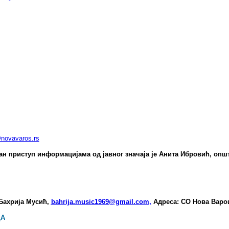
novavaros.rs
ан приступ информацијама од јавног значаја је Анита Ибровић, опш
 Бахрија Мусић,
bahrija.music1969@gmail.com
,
Адреса: СО Нова Варо
ЦА