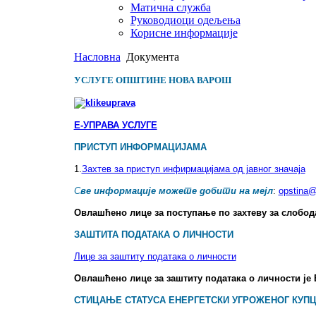
Матична служба
Руководиоци одељења
Корисне информације
Насловна
Документа
УСЛУГЕ ОПШТИНЕ НОВА ВАРОШ
Е-УПРАВА УСЛУГЕ
ПРИСТУП ИНФОРМАЦИЈАМА
1.
Захтев за приступ инфирмацијама од јавног значаја
С
ве информације можете добити на мејл
:
opstina@
Овлашћено лице за поступање по захтеву за слобод
ЗАШТИТА ПОДАТАКА О ЛИЧНОСТИ
Лице за заштиту података о личности
Овлашћено лице за заштиту података о личности је
СТИЦАЊЕ СТАТУСА ЕНЕРГЕТСКИ УГРОЖЕНОГ КУП