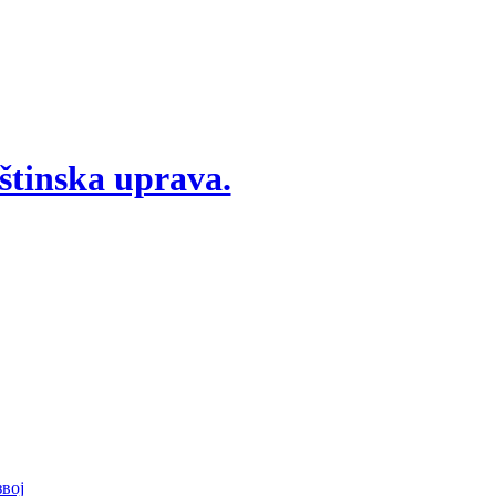
štinska uprava.
вој