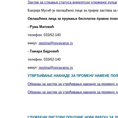
Захтев за стицање статуса енергетски угроженог купца
Бахрија Мусић је овлашћено лице за пријем захтева за
Овлашћена лица за пружање бесплатне правне пом
- Ружа Матовић
телефон: 033/62-140
емејл:
opstina@novavaros.rs
- Тамара Бајровић
телефон: 033/62-140
емејл:
opstina@novavaros.rs
УТВРЂИВАЊЕ НАКНАДЕ ЗА ПРОМЕНУ НАМЕНЕ П
Образац за захтев за утврђивање накнаде за промен
Образац за захтев за утврђивање накнаде за промен
СЛУЖБЕНИ ЛИСТОВИ ОПШТИНЕ НОВА ВАРОШ ЗА 20