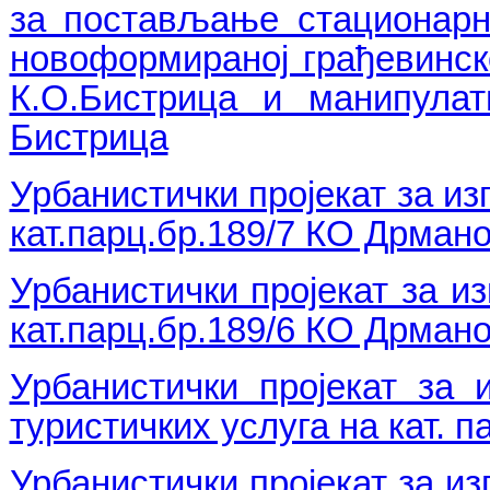
за постављање стационарн
новоформираној грађевинској
К.О.Бистрица и манипулат
Бистрица
Урбанистички пројекат за из
кат.парц.бр.189/7 КО Дрман
Урбанистички пројекат за и
кат.парц.бр.189/6 КО Дрман
Урбанистички пројекат за 
туристичких услуга на кат. 
Урбанистички пројекат за из