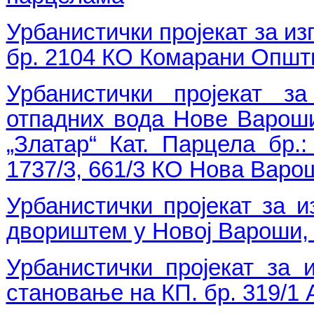
Урбанистички пројекат за из
бр. 2104 КО Комарани Опш
Урбанистички пројекат з
отпадних вода Нове Вароши
„Златар“ Кат. Парцела бр.: 
1737/3, 661/3 КО Нова Варо
Урбанистички пројекат за 
двориштем у Новој Вароши, н
Урбанистички пројекат за 
становање на КП. бр. 319/1