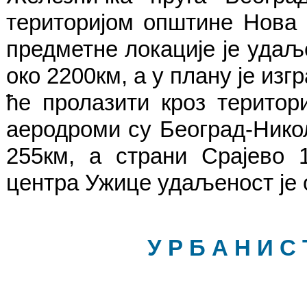
територијом општине Нова 
предметне локације је удаљ
око 2200км, а у плану је из
ће пролазити кроз терито
аеродроми су Београд-Нико
255км, а страни Срајево 
центра Ужице удаљеност је 
У Р Б А Н И С 