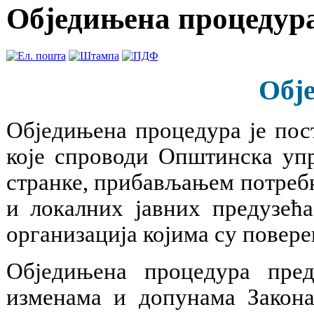
Обједињена процедур
Обј
Обједињена процедура је пос
које спроводи Општинска упр
странке, прибављањем потреб
и локалних јавних предузећа
организација којима су повере
Обједињена процедура пред
изменама и допунама Закон