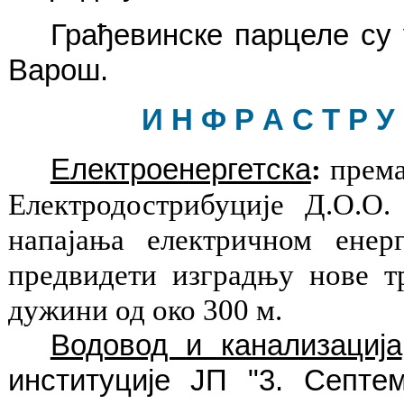
Грађевинске парцеле су 
Варош.
И Н Ф Р А С Т Р У 
Електроенергетска
:
према
Електродострибуције Д.О.О.
напајања електричном енер
предвидети изградњу нове т
дужини од око 300 м.
Водовод и канализација
институције ЈП "3. Септе