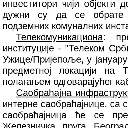
инвеститори чији објекти д
дужни су да се обрате 
подземних комуналних инста
Телекомуникациона
: пр
институције - "Телеком Срб
Ужице/Пријепоље, у јануару
предметној локацији на
полагањем одговарајућег ка
Саобраћајна инфраструк
интерне саобраћајнице. са 
саобраћајница ће се пред
Железничка пруга Београ