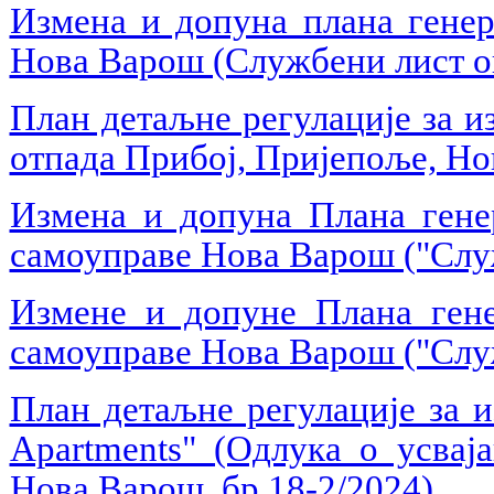
Измена и допуна плана генер
Нова Варош (Службени лист о
План детаљне регулације за и
отпада Прибој, Пријепоље, Н
Измена и допуна Плана генер
самоуправе Нова Варош ("Слу
Измене и допуне Плана гене
самоуправе Нова Варош ("Служ
План детаљне регулације за 
Apartments"
(Одлука о усвај
Нова Варош, бр.18-2/2024)