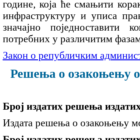
године, која ће смањити кор
инфраструктуру и уписа прав
значајно поједноставити к
потребних у различитим фазам
Закон о републичким админис
Решења о озакоњењу о
Број издатих решења издатих 
Издата решења о озакоњењу м
Број издатих решења издатих 