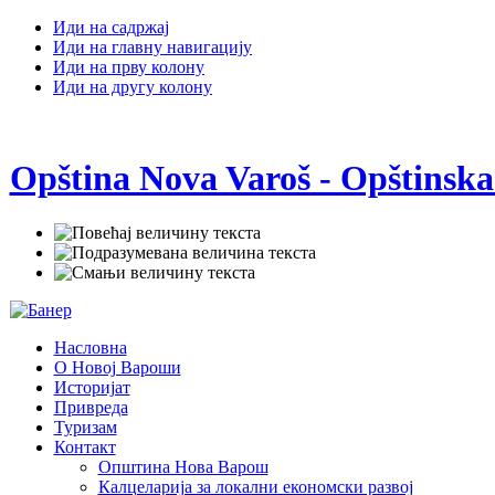
Иди на садржај
Иди на главну навигацију
Иди на прву колону
Иди на другу колону
Opština Nova Varoš - Opštinska
Насловна
О Новој Вароши
Историјат
Привреда
Туризам
Контакт
Општина Нова Варош
Калцеларија за локални економски развој