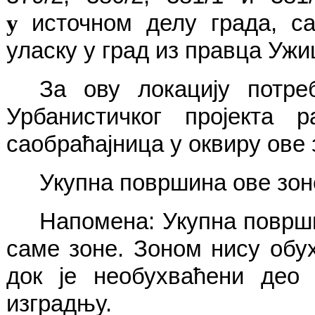
у
источном делу града, с
уласку у град из правца Ужи
За ову локацију потре
Урбанистичког пројекта
саобраћајница у оквиру ове 
Укупна површина ове зоне
Напомена: Укупна површи
саме зоне. Зоном нису обу
док је необухваћени део 
изградњу.