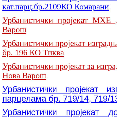
кат.парц.бр.2109КО Комарани
Урбанистички пројекат МХЕ
Варош
Урбанистички пројекат изградње
бр. 196 КО Тиква
Урбанистички пројекат за изгр
Нова Варош
Урбанистички пројекат 
парцелама бр. 719/14, 719/
Урбанистички пројекат 