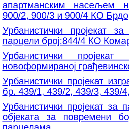
апартманским насељем
н
900/2,
900/3 и 900/4 КО Брдо
Урбанистички пројекат за
парцели број:844/4 КО Ком
Урбанистички пројека
новоформираној грађевинској
Урбанистички пројекат изг
бр. 439/1, 439/2, 439/3, 439/
Урбанистички пројекат за п
објеката за повремени б
парцелама