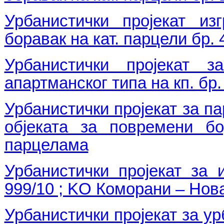
Урбанистички пројекат из
боравак на кат. парцели бр
Урбанистички пројекат з
апартманског типа на кп. бр.
Урбанистички пројекат за па
објеката за повремени б
парцелама
Урбанистички пројекат за 
999/10 ; KO Коморани – Но
Урбанистички пројекат за ур