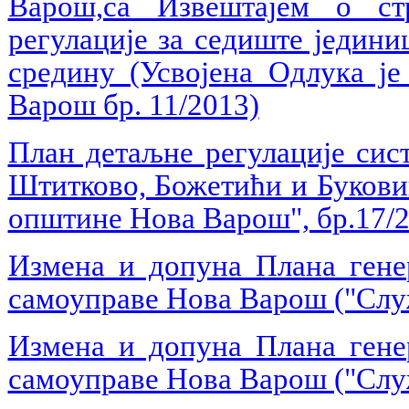
Варош,са Извештајем о ст
регулације за седиште једин
средину (Усвојена Одлука ј
Варош бр. 11/2013)
План детаљне регулације сис
Штитково, Божетићи и Букови
општине Нова Варош", бр.17/2
Измена и допуна Плана генер
самоуправе Нова Варош ("Слу
Измена и допуна Плана генер
самоуправе Нова Варош ("Слу