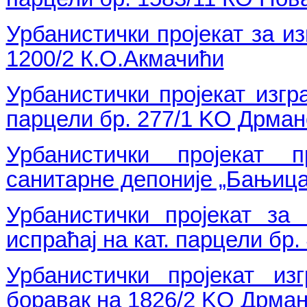
Урбанистички пројекат за из
1200/2 К.О.Акмачићи
Урбанистички пројекат изгр
парцели бр. 277/1 KO Дрма
Урбанистички пројекат 
санитарне депоније „Бањица
Урбанистички пројекат за
испраћај на кат. парцели бр.
Урбанистички пројекат из
боравак на 1826/2 KO Дрма