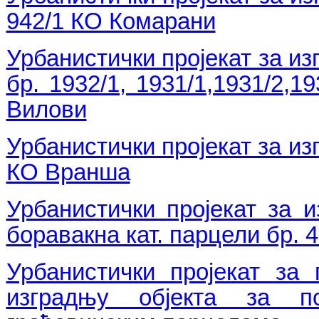
942/1 КО Комарани
Урбанистички пројекат за из
бр. 1932/1, 1931/1,1931/2,1
Вилови
Урбанистички пројекат за из
КО Вранша
Урбанистички пројекат за 
боравакна кат. парцели бр. 
Урбанистички пројекат за
изградњу објекта за п