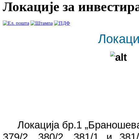
Локације за инвестир
Локац
Локација бр.1 „Браношева
379/2, 380/2, 381/1 и 38