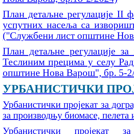
План детаљне регулације II 
успутних насеља са извориш
("Службени лист општине Нова
План детаљне регулације за 
Теслиним прецима у селу Ра
општине Нова Варош", бр. 5-2
УРБАНИСТИЧКИ ПРО
Урбанистички пројекат за догр
за производњу биомасе, пелета 
Урбанистички пројекат 