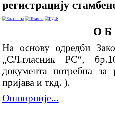
регистрацију стамбене
O Б
На основу одредби Зако
„СЛ.гласник РС“, бр.1
документа потребна за р
пријава и ткд. ).
Опширније...