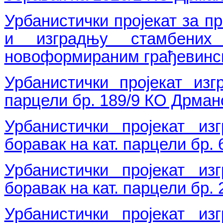
Урбанистички пројекат за пр
и изградњу стамбених
новоформираним грађевинс
Урбанистички пројекат изг
парцели бр. 189/9 КО Дрман
Урбанистички пројекат из
боравак на кат. парцели бр.
Урбанистички пројекат из
боравак на кат. парцели бр.
Урбанистички пројекат из