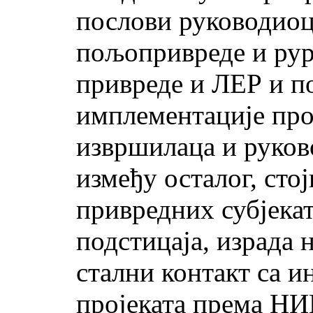
послови руководиоц
пољопривреде и рура
привреде и ЛЕР и по
имплементације про
извршилаца и руков
између осталог, ст
привредних субјека
подстицаја, израда н
стални контакт са и
пројеката према НИ