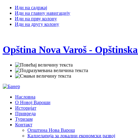
Иди на садржај
Иди на главну навигацију
Иди на прву колону
Иди на другу колону
Opština Nova Varoš - Opštinska
Насловна
О Новој Вароши
Историјат
Привреда
Туризам
Контакт
Општина Нова Варош
Калцеларија за локални економски развој