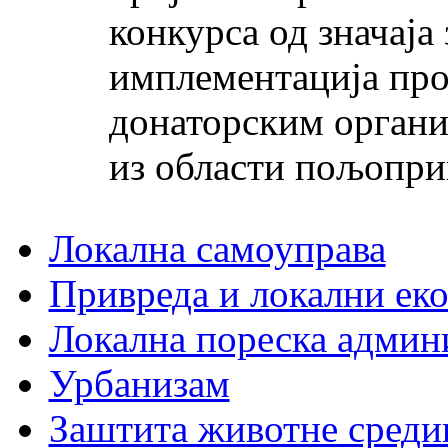
конкурса од значаја
имплементација прој
донаторским организ
из области пољоприв
Локална самоуправа
Привреда и локални еко
Локална пореска админ
Урбанизам
Заштита животне среди