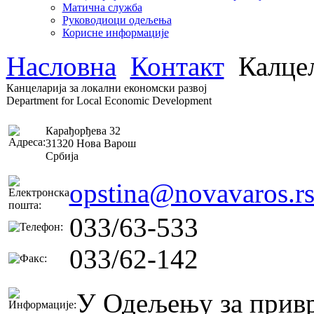
Матична служба
Руководиоци одељења
Корисне информације
Насловна
Контакт
Калцел
Канцеларија за локални економски развој
Department for Local Economic Development
Карађорђева 32
31320 Нова Варош
Србија
opstina@novavaros.r
033/63-533
033/62-142
У Одељењу за привр