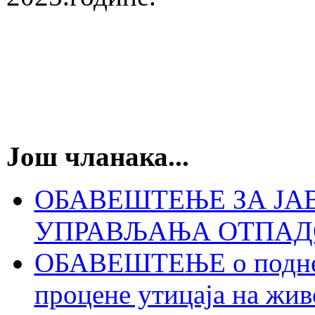
Још чланака...
ОБАВЕШТЕЊЕ ЗА ЈА
УПРАВЉАЊА ОТПАДОМ
ОБАВЕШТЕЊЕ о поднето
процене утицаја на жив