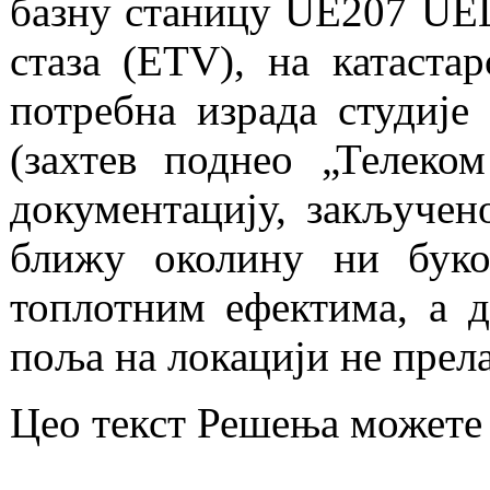
базну станицу UE207 UE
стаза (ETV), на катаста
потребна израда студије
(захтев поднео „Телеко
документацију, закључено
ближу околину ни буко
топлотним ефектима, а д
поља на локацији не прел
Цео текст Решења можете