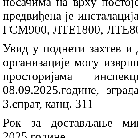
носачима на врху постој
предвиђена је инсталаци
ГСМ900, ЛТЕ1800, ЛТЕ80
Увид у поднети захтев и 
организације могу изврши
просторијама инспе
08.09.2025.године, згр
3.спрат, канц. 311
Рок за достављање ми
2025.године.