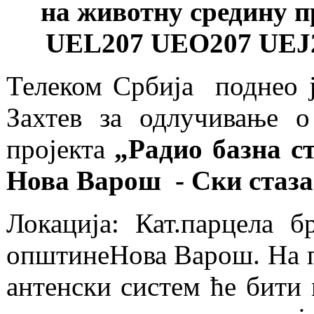
на животну средину п
UEL207 UEO207 UEJ2
Телеком Србија поднео ј
Захтев за одлучивање о
пројекта
„Радио базна 
Нова Варош - Ски стаза
Локација: Кат.парцела
општинеНова Варош. На п
антенски систем ће бити