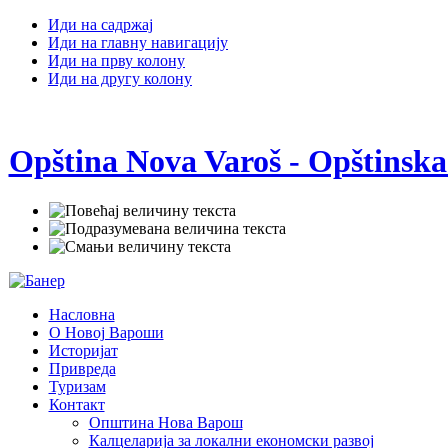
Иди на садржај
Иди на главну навигацију
Иди на прву колону
Иди на другу колону
Opština Nova Varoš - Opštinska
Насловна
О Новој Вароши
Историјат
Привреда
Туризам
Контакт
Општина Нова Варош
Калцеларија за локални економски развој