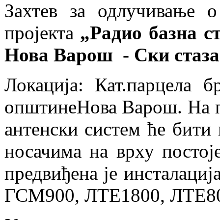
Захтев за одлучивање о
пројекта
„Радио базна 
Нова Варош - Ски стаза
Локација: Кат.парцела
општинеНова Варош. На п
антенски систем ће бити
носачима на врху постој
предвиђена је инсталаци
ГСМ900, ЛТЕ1800, ЛТЕ80