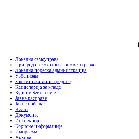
Локална самоуправа
Привреда и локални економски развој
Локална пореска администрација
Урбанизам
Заштита животне средине
Канцеларија за младе
Буџет и Финансије
Јавне расправе
Јавне набавке
Вести
Документа
Инспекције
Корисне информације
Импресум
Архива