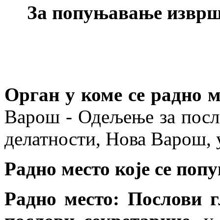
За попуњавање изврш
Орган у коме се радно 
Варош - Одељење за посл
делатности, Нова Варош, 
Радно место које се поп
Радно место: Послови г