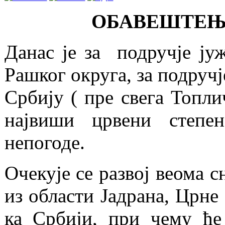
ОБАВЕШТЕЊЕ
Данас је за подручје ју
Рашког округа, за подручј
Србију ( пре свега Топли
највиши црвени степе
непогоде.
Очекује се развој веома 
из области Јадрана, Црне
ка Србији, при чему ће