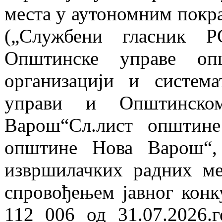
места у аутономним покра
(„Службени гласник Р
Општинске управе о
организацији и систем
управи и Општинско
Варош“Сл.лист општин
општине Нова Варош“,
извршилачких радних м
спровођењем јавног конк
112 006 од 31.07.2026.