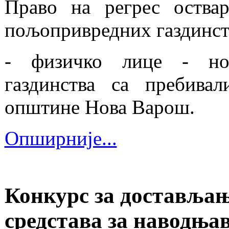
Право на регрес оствар
пољопривредних газдинстав
- физичко лице - нос
газдинства са пребива
општине Нова Варош.
Опширније...
Конкурс за достављањ
средстава за наводња