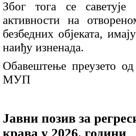
Због тога се саветује
активности на отворен
безбедних објеката, имај
наиђу изненада.
Обавештење преузето од
МУП
Јавни позив за регре
крава у 2026. години