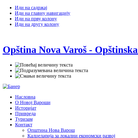
Иди на садржај
Иди на главну навигацију
Иди на прву колону
Иди на другу колону
Opština Nova Varoš - Opštinska
Насловна
О Новој Вароши
Историјат
Привреда
Туризам
Контакт
Општина Нова Варош
Калцеларија за локални економски развој