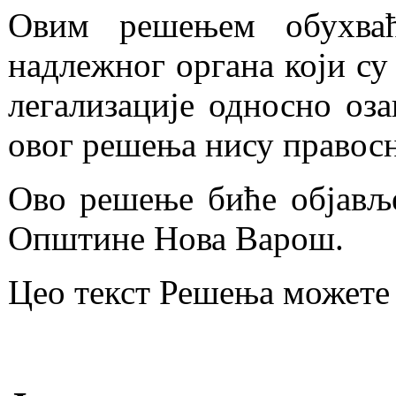
Овим решењем обухваћ
надлежног органа који су
легализације односно оз
овог решења нису правос
Ово решење биће објавље
Општине Нова Варош.
Цео текст Решења можете