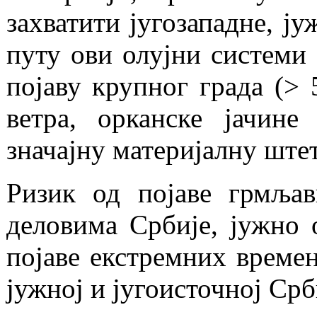
захватити југозападне, ј
путу ови олујни системи
појаву крупног града (> 
ветра, орканске јачине
значајну материјалну штет
Ризик од појаве грмљав
деловима Србије, јужно 
појаве екстремних времен
јужној и југоисточној Срб