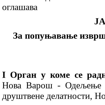
оглашава
Ј
За попуњавање изврш
I Орган у коме се рад
Нова Варош - Одељење 
друштвене делатности, Но