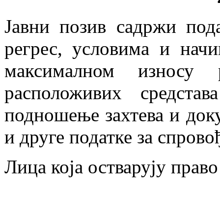
Јавни позив садржи пода
регрес, условима и начи
максималном износу 
расположивих средста
подношење захтева и доку
и друге податке за спрово
Лица која остварују право