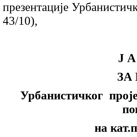
презентације Урбанистичко
43/10),
Ј А
ЗА
Урбанистичког проје
по
на кат.