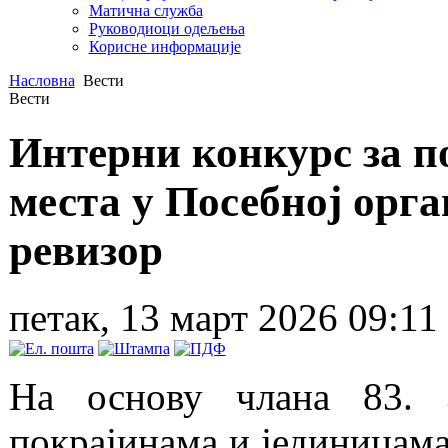
Матична служба
Руководиоци одељења
Корисне информације
Насловна
Вести
Вести
Интерни конкурс за 
места у Посебној орг
ревизор
петак, 13 март 2026 09:11
На основу члана 83. 
покрајинама и јединицама