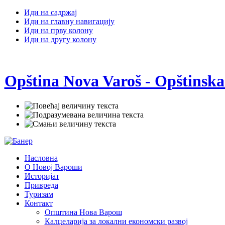
Иди на садржај
Иди на главну навигацију
Иди на прву колону
Иди на другу колону
Opština Nova Varoš - Opštinska
Насловна
О Новој Вароши
Историјат
Привреда
Туризам
Контакт
Општина Нова Варош
Калцеларија за локални економски развој