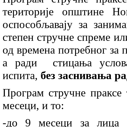
територије општине Н
оспособљавају за занима
степен стручне спреме ил
од времена потребног за 
а ради стицања услова
испита,
без заснивања ра
Програм стручне праксе т
месеци, и то:
-до 9 месеци за лица