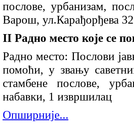
послове, урбанизам, пос
Варош, ул.Карађорђева 3
II Радно место које се 
Радно место: Послови јав
помоћи, у звању саветн
стамбене послове, урба
набавки, 1 извршилац
Опширније...