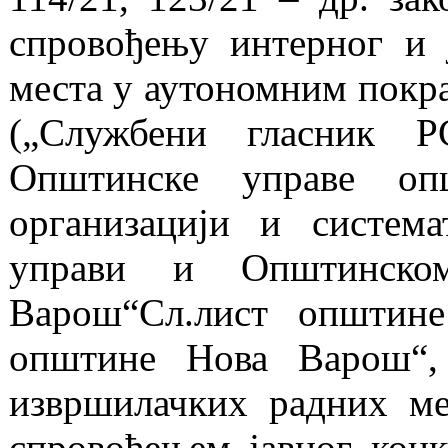
спровођењу интерног и 
места у аутономним покра
(„Службени гласник Р
Општинске управе о
организацији и систем
управи и Општинско
Варош“Сл.лист општин
општине Нова Варош“,
извршилачких радних м
спровођењем јавног кон