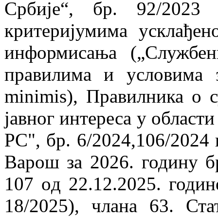
Србије“, бр. 92/2023
критеријумима усклађен
информисања („Службен
правилима и условима 
minimis), Правилника о 
јавног интереса у област
РС", бр. 6/2024,106/2024
Варош за 2026. годину 
107 oд 22.12.2025. годи
18/2025), члана 63. Ст