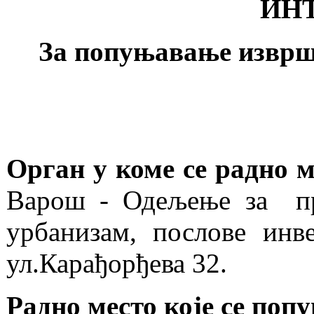
ИН
За попуњавање изврш
Орган у коме се радно 
Варош - Одељење за про
урбанизам, послове инв
ул.Карађорђева 32.
Радно место које се поп