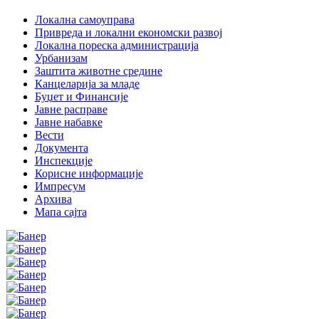
Локална самоуправа
Привреда и локални економски развој
Локална пореска администрација
Урбанизам
Заштита животне средине
Канцеларија за младе
Буџет и Финансије
Јавне расправе
Јавне набавке
Вести
Документа
Инспекције
Корисне информације
Импресум
Архива
Мапа сајта