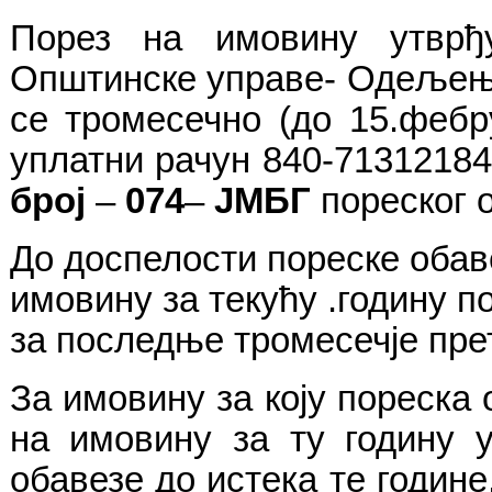
Порез на имовину утврђ
Општинске управе- Одељења
се тромесечно (до 15.фебру
уплатни рачун 840-71312184
број
–
0
74
–
ЈМБГ
пореског 
До доспелости пореске обав
имовину за
текућу
.годину п
за последње тромесечје
пре
За имовину за коју пореска 
на имовину за ту годину у
обавезе до истека те годин