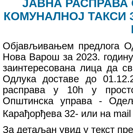
ЈАВНА РАСПРАВА 
КОМУНАЛНОЈ ТАКСИ 
Објављивањем предлога Од
Нова Варош за 2023. годину,
заинтересована лица да св
Одлука доставе до 01.12.
расправа у 10h у прост
Општинска управа - Оде
Карађорђева 32- или на mai
За детаљан увид у текст пр