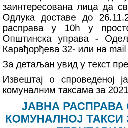
заинтересована лица да св
Одлука доставе до 26.11.
расправа у 10h у прост
Општинска управа - Оде
Карађорђева 32- или на mai
За детаљан увид у текст пр
Извештај о спроведеној ј
комуналним таксама за 2021
ЈАВНА РАСПРАВА 
КОМУНАЛНОЈ ТАКСИ 