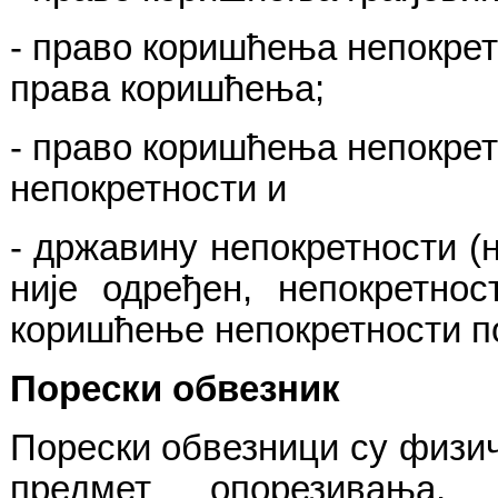
- право коришћења непокретн
права коришћења;
- право коришћења непокретн
непокретности и
- државину непокретности (н
није одређен, непокретнос
коришћење непокретности по
Порески обвезник
Порески обвезници су физичк
предмет опорезивања,