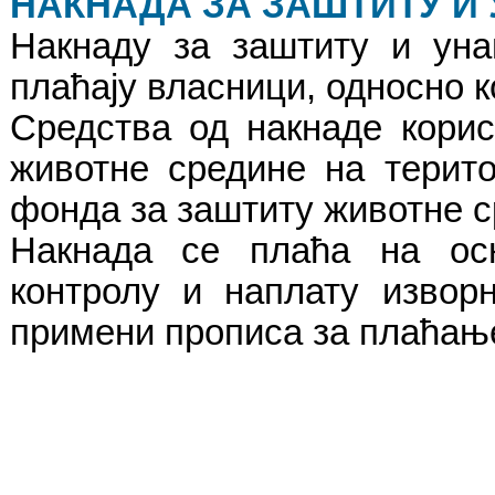
НАКНАДА ЗА ЗАШТИТУ И
Накнаду за заштиту и уна
плаћају власници, односно 
Средства од накнаде кори
животне средине на терит
фонда за заштиту животне с
Накнада се плаћа на ос
контролу и наплату изворн
примени прописа за плаћање