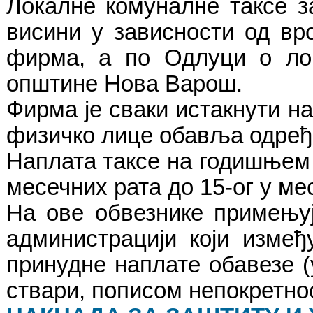
Локалне комуналне таксе з
висини у зависности од врс
фирма, а по Одлуци о ло
општине Нова Варош.
Фирма је сваки истакнути на
физичко лице обавља одређ
Наплата таксе на годишњем 
месечних рата до 15-ог у ме
На ове обвезнике примењуј
администрацији који изме
принудне наплате обавезе 
ствари, пописом непокретност