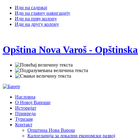
Иди на садржај
Иди на главну навигацију
Иди на прву колону
Иди на другу колону
Opština Nova Varoš - Opštinska
Насловна
О Новој Вароши
Историјат
Привреда
Туризам
Контакт
Општина Нова Варош
Калцеларија за локални економски развој