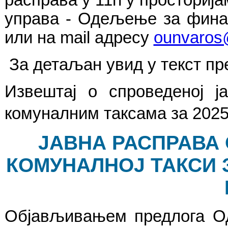
управа - Одељење за финан
или на mail адресу
ounvaros
За детаљан увид у текст п
Извештај о спроведеној ј
комуналним таксама за 2025
ЈАВНА РАСПРАВА 
КОМУНАЛНОЈ ТАКСИ 
Објављивањем предлога Од