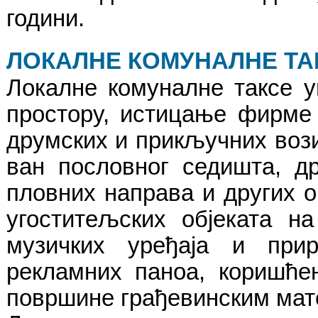
години.
ЛОКАЛНЕ КОМУНАЛНЕ ТА
Локалне комуналне таксе 
простору, истицање фирме
друмских и прикључних воз
ван пословног седишта, д
пловних направа и других о
угоститељских објеката н
музичких уређаја и при
рекламних паноа, коришће
површине грађевинским мате