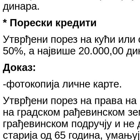
динара.
*
Порески кредити
Утврђени порез на кући или 
50%, а највише 20.000,00 ди
Доказ
:
-
фотокопија личне карте.
Утврђени порез на права на 
на градском рађевинском з
грађевинском подручју и не д
старија од 65 година, умањуј