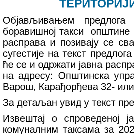
ТЕРИТОРИЈ
Објављивањем предлога 
боравишној такси општине Н
расправа и позивају се св
сугестије на текст предлога
ће се и одржати јавна расп
на адресу: Општинска упр
Варош, Карађорђева 32- или
За детаљан увид у текст пр
Извештај о спроведеној ј
комуналним таксама за 202