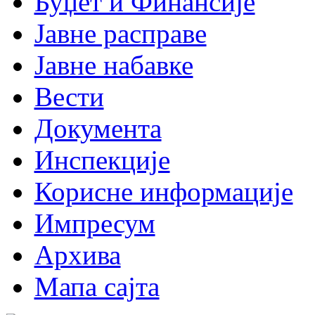
Буџет и Финансије
Јавне расправе
Јавне набавке
Вести
Документа
Инспекције
Корисне информације
Импресум
Архива
Мапа сајта