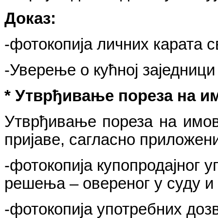
Доказ
:
-
фотокопија личних карата 
-
Уверење о кућној заједници
*
Утврђивање пореза на и
Утврђивање пореза на имов
пријаве, сагласно приложе
-
фотокопија купопродајног у
решења – овереног у суду и 
-
фотокопија употребних дозв