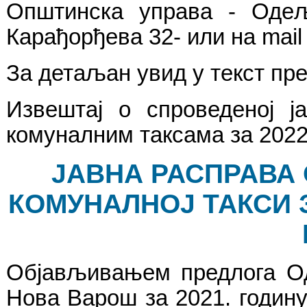
Општинска управа - Оде
Карађорђева 32- или на mai
За детаљан увид у текст пр
Извештај о спроведеној ј
комуналним таксама за 2022
ЈАВНА РАСПРАВА 
КОМУНАЛНОЈ ТАКСИ 
Објављивањем предлога Од
Нова Варош за 2021. годину,