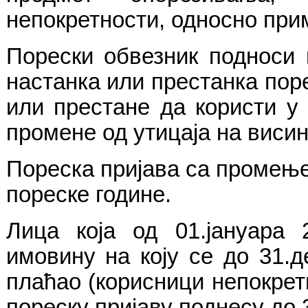
непокретности, односно при
Порески обвезник подноси 
настанка или престанка поре
или престане да користи у 
промене од утицаја на висин
Пореска пријава са промење
пореске године.
Лица која од 01.јануара 
имовину на коју се до 31.
плаћао (корисници непокрет
пореску пријаву поднесу до 