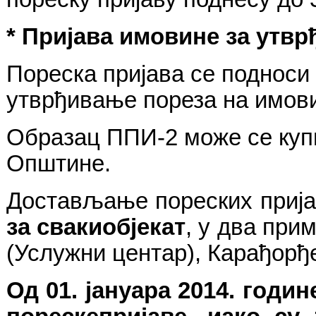
* Пријава имовине за утв
Пореска пријава се подноси
утврђивање пореза на
и
мови
Образац ППИ-2 може се купи
Општине
.
Достављање пореских приј
за сваки
објекат
, у
два
приме
(Услужни центар)
,
Карађорђе
Од
01.
јануара
2014.
годин