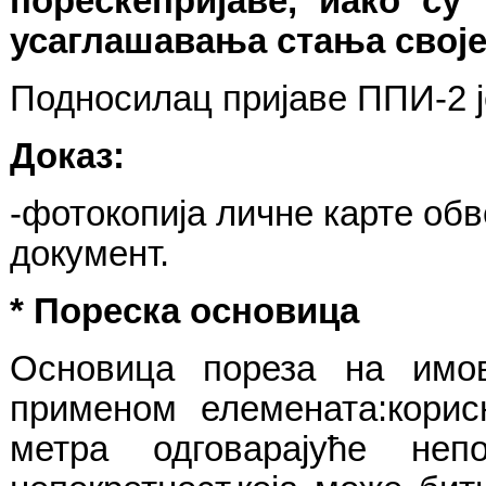
пореске
пријаве
,
иако су 
усаглашавања стања свој
Подносилац пријаве ППИ-2 ј
Доказ
:
-
фотокопија личне карте обв
документ.
*
Пореска основица
Основица пореза на имов
применом елемената:корис
метра одговарајуће не