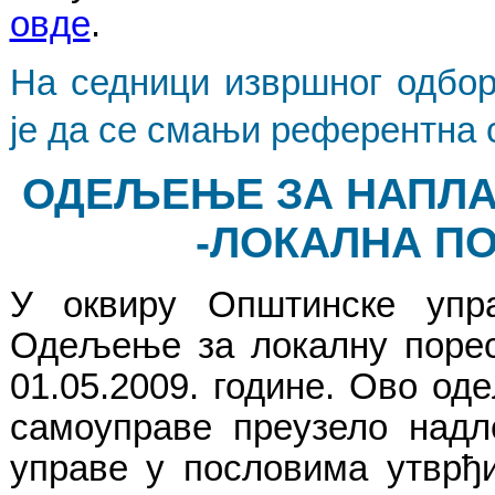
овде
.
На седници извршног одбор
је да се смањи референтна 
ОДЕЉЕЊЕ ЗА НАПЛА
-
ЛОКАЛНА П
У оквиру Општинске уп
Одељење за локалну порес
01.05
.2009. године. Ово о
самоуправе преузело надл
управе у пословима утврђи