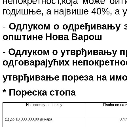
непокретност,која може би
годишње, а највише 40%, а у
-
Одлуком о одређивању з
општине Нова Варош
-
Одлуком о утврђивању пр
одговарајућих непокретно
утврђивање пореза на имо
*
Пореска стопа
На пореску основицу
Плаћа се на 
(1) до 10.000.000,00 динара
0,4