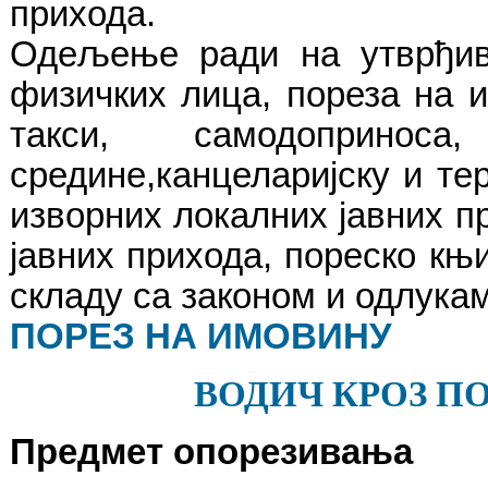
прихода.
Одељење ради на утврђив
физичких лица, пореза на 
такси,
самодоприно
средине,
канцеларијску и те
изворних локалних јавних п
јавних прихода, пореско књ
складу са законом и одлукам
ПОРЕЗ НА ИМОВИНУ
ВОДИЧ КРОЗ П
Предмет опорезивања