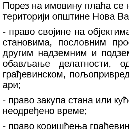
Порез на имовину плаћа се н
територији општине Нова
В
- право својине на објекти
становима, пословним про
другим надземним и подзем
обављање делатности, о
грађевинском, пољопривред
ари;
- право закупа стана или кућ
неодређено време;
- право коришћења грађевин