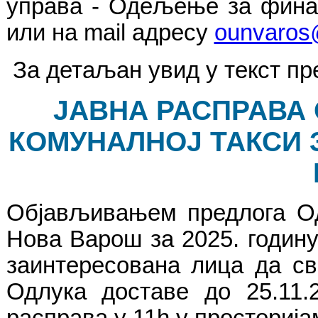
управа - Одељење за финан
или на mail адресу
ounvaros
За детаљан увид у текст п
ЈАВНА РАСПРАВА 
КОМУНАЛНОЈ ТАКСИ 
Објављивањем предлога Од
Нова Варош за 2025. годину,
заинтересована лица да св
Одлука доставе до 25.11.
расправа у 11h у просториј