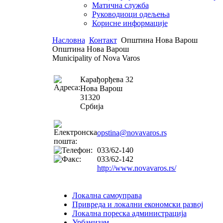
Матична служба
Руководиоци одељења
Корисне информације
Насловна
Контакт
Општина Нова Варош
Општина Нова Варош
Municipality of Nova Varos
Карађорђева 32
Нова Варош
31320
Србија
opstina@novavaros.rs
033/62-140
033/62-142
http://www.novavaros.rs/
Локална самоуправа
Привреда и локални економски развој
Локална пореска администрација
Урбанизам