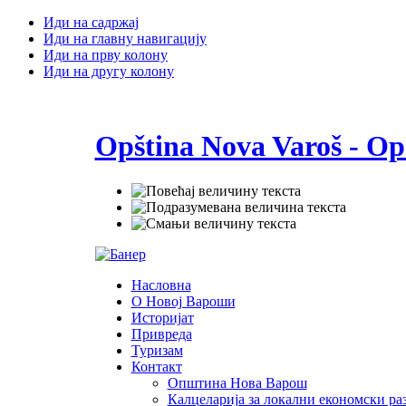
Иди на садржај
Иди на главну навигацију
Иди на прву колону
Иди на другу колону
Opština Nova Varoš - Op
Насловна
О Новој Вароши
Историјат
Привреда
Туризам
Контакт
Општина Нова Варош
Калцеларија за локални економски раз