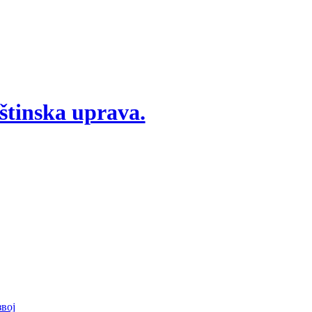
štinska uprava.
вој