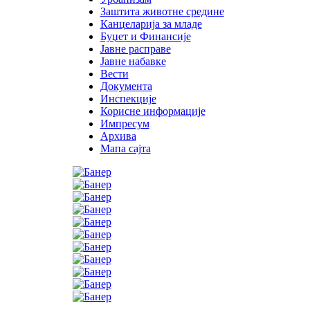
Заштита животне средине
Канцеларија за младе
Буџет и Финансије
Јавне расправе
Јавне набавке
Вести
Документа
Инспекције
Корисне информације
Импресум
Архива
Мапа сајта