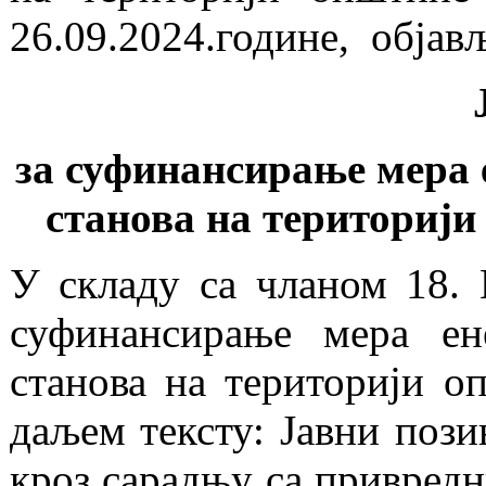
26.09.2024.године, објављ
за суфинансирање мера 
станова на територији
У складу са чланом 18. 
суфинансирање мера ен
станова на територији о
даљем тексту: Јавни пози
кроз сарадњу са привредн