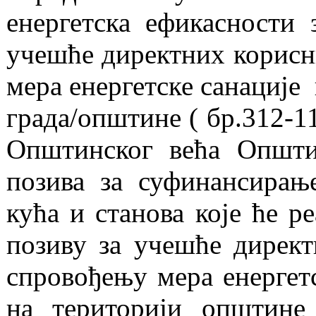
енергетска ефикасности 
учешће директних корисни
мера енергетске санације
града/општине ( бр.312-1
Општинског већа Општи
позива за суфинансирањ
кућа и станова које ће р
позиву за учешће директ
спровођењу мера енергет
на територији општине