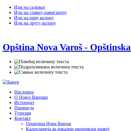
Иди на садржај
Иди на главну навигацију
Иди на прву колону
Иди на другу колону
Opština Nova Varoš - Opštinska
Насловна
О Новој Вароши
Историјат
Привреда
Туризам
Контакт
Општина Нова Варош
Калцеларија за локални економски развој