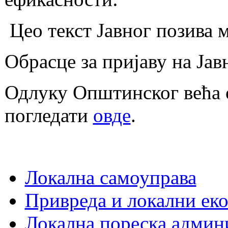
Цео текст Јавног позива 
Обрасце за пријаву на Ја
Одлуку Општинског већа 
погледати
овде
.
Локална самоуправа
Привреда и локални еко
Локална пореска админ