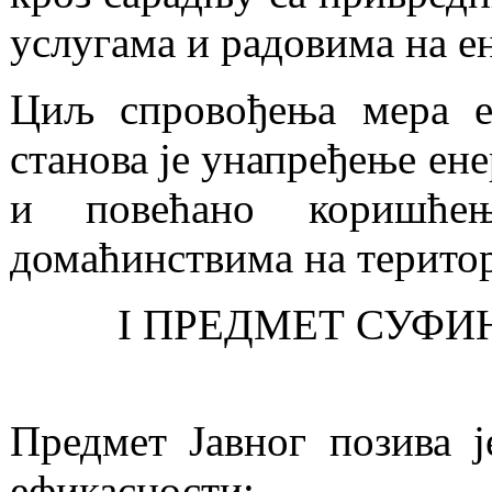
услугама и радовима на ен
Циљ спровођења мера ен
станова је унапређење ен
и повећано коришће
домаћинствима на терито
I ПРЕДМЕТ СУФИ
Предмет Јавног позива ј
ефикасности: