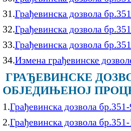
31.
Грађевинска дозвола бр.351
32.
Грађевинска дозвола бр.351
33.
Грађевинска дозвола бр.351
34.
Измена грађевинске дозволе
ГРАЂЕВИНСКЕ ДОЗВ
ОБЈЕДИЊЕНОЈ ПРОЦЕД
1.
Грађевинска дозвола бр.351-
2.
Грађевинска дозвола бр.351-