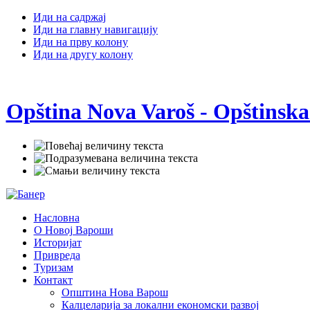
Иди на садржај
Иди на главну навигацију
Иди на прву колону
Иди на другу колону
Opština Nova Varoš - Opštinska
Насловна
О Новој Вароши
Историјат
Привреда
Туризам
Контакт
Општина Нова Варош
Калцеларија за локални економски развој