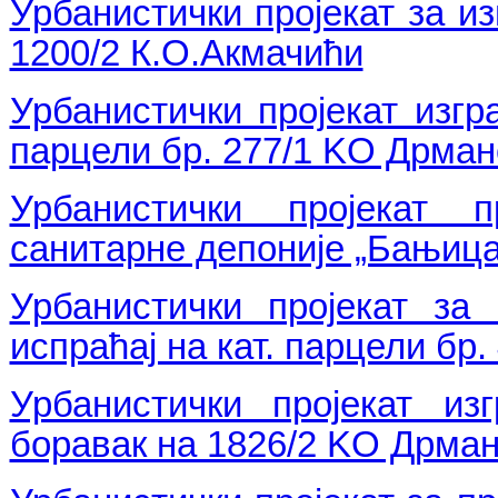
Урбанистички пројекат за из
1200/2 К.О.Акмачићи
Урбанистички пројекат изгр
парцели бр. 277/1 KO Дрма
Урбанистички пројекат 
санитарне депоније „Бањица
Урбанистички пројекат за
испраћај на кат. парцели бр.
Урбанистички пројекат из
боравак на 1826/2 KO Дрма