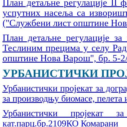
План детаљне регулације II 
успутних насеља са извориш
("Службени лист општине Нова
План детаљне регулације за 
Теслиним прецима у селу Ра
општине Нова Варош", бр. 5-2
УРБАНИСТИЧКИ ПРО
Урбанистички пројекат за догр
за производњу биомасе, пелета 
Урбанистички пројекат 
кат.парц.бр.2109КО Комарани