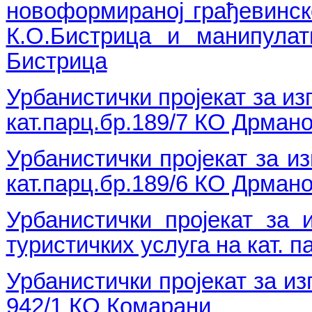
новоформираној грађевинској
К.О.Бистрица и манипулат
Бистрица
Урбанистички пројекат за из
кат.парц.бр.189/7 КО Дрман
Урбанистички пројекат за и
кат.парц.бр.189/6 КО Дрман
Урбанистички пројекат за 
туристичких услуга на кат. 
Урбанистички пројекат за из
942/1 КО Комарани