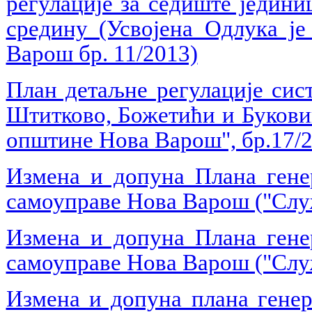
регулације за седиште једин
средину (Усвојена Одлука ј
Варош бр. 11/2013)
План детаљне регулације сис
Штитково, Божетићи и Букови
општине Нова Варош", бр.17/2
Измена и допуна Плана генер
самоуправе Нова Варош ("Слу
Измена и допуна Плана генер
самоуправе Нова Варош ("Слу
Измена и допуна плана генер