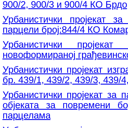
900/2,
900/3 и 900/4 КО Брдо
Урбанистички пројекат за
парцели број:844/4 КО Ком
Урбанистички пројека
новоформираној грађевинској
Урбанистички пројекат изг
бр. 439/1, 439/2, 439/3, 439/
Урбанистички пројекат за п
објеката за повремени б
парцелама