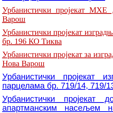
Урбанистички пројекат МХЕ
Варош
Урбанистички пројекат изградње
бр. 196 КО Тиква
Урбанистички пројекат за изгр
Нова Варош
Урбанистички пројекат 
парцелама бр. 719/14, 719/
Урбанистички пројекат 
апартманским насељем
н