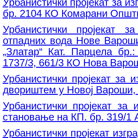
Урбанистички пројекат за из
бр. 2104 КО Комарани Опш
Урбанистички пројекат з
отпадних вода Нове Вароши
„Златар“ Кат. Парцела бр.: 
1737/3, 661/3 КО Нова Варо
Урбанистички пројекат за 
двориштем у Новој Вароши, н
Урбанистички пројекат за 
становање на КП. бр. 319/1
Урбанистички пројекат изгр