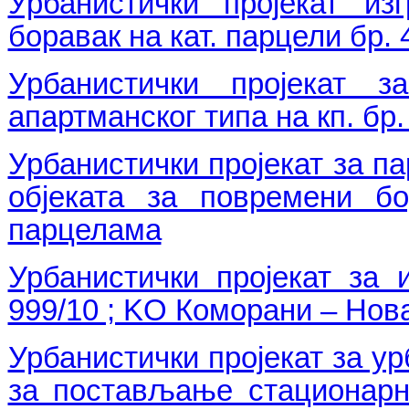
Урбанистички пројекат из
боравак на кат. парцели бр
Урбанистички пројекат з
апартманског типа на кп. бр.
Урбанистички пројекат за па
објеката за повремени б
парцелама
Урбанистички пројекат за 
999/10 ; KO Коморани – Но
Урбанистички пројекат за ур
за постављање стационарн