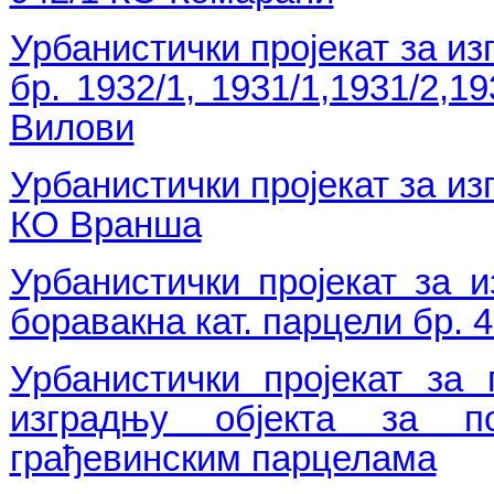
Урбанистички пројекат за из
бр. 1932/1, 1931/1,1931/2,1
Вилови
Урбанистички пројекат за из
КО Вранша
Урбанистички пројекат за 
боравакна кат. парцели бр. 
Урбанистички пројекат за
изградњу објекта за п
грађевинским парцелама