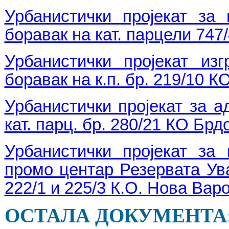
Урбанистички пројекат за
боравак на кат. парцели 74
Урбанистички пројекат из
боравак на к.п. бр. 219/10 
Урбанистички пројекат за а
кат. парц. бр. 280/21 КО Бр
Урбанистички пројекат за
промо центар Резервата Увац
222/1 и 225/3 К.О. Нова Вар
ОСТАЛА ДОКУМЕНТА