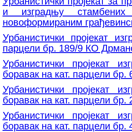
Урбанистички пројекат за пр
и изградњу стамбених
новоформираним грађевинс
Урбанистички пројекат изг
парцели бр. 189/9 КО Дрман
Урбанистички пројекат из
боравак на кат. парцели бр.
Урбанистички пројекат из
боравак на кат. парцели бр.
Урбанистички пројекат из
боравак на кат. парцели бр.