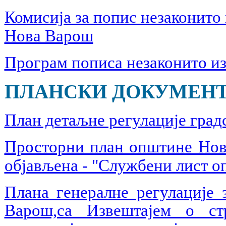
Комисија за попис незаконито
Нова Варош
Програм пописа незаконито из
ПЛАНСКИ ДОКУМЕНТ
План детаљне регулације град
Просторни план општине Нова
објављена - "Службени лист о
Плана генералне регулације 
Варош,са Извештајем о ст