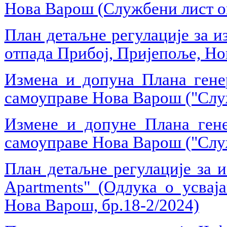
Нова Варош (Службени лист о
План детаљне регулације за и
отпада Прибој, Пријепоље, Н
Измена и допуна Плана генер
самоуправе Нова Варош ("Слу
Измене и допуне Плана гене
самоуправе Нова Варош ("Служ
План детаљне регулације за 
Apartments"
(Одлука о усвај
Нова Варош, бр.18-2/2024)