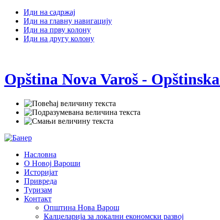
Иди на садржај
Иди на главну навигацију
Иди на прву колону
Иди на другу колону
Opština Nova Varoš - Opštinska
Насловна
О Новој Вароши
Историјат
Привреда
Туризам
Контакт
Општина Нова Варош
Калцеларија за локални економски развој