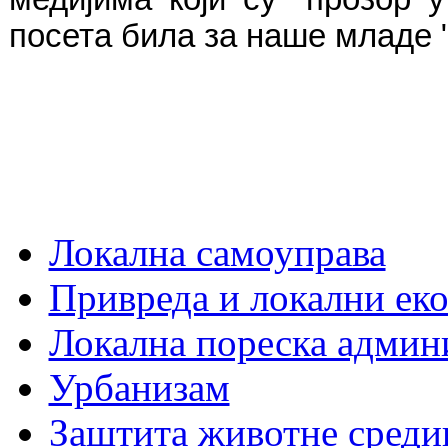
посета била за наше младе "
Локална самоуправа
Привреда и локални еко
Локална пореска админ
Урбанизам
Заштита животне среди