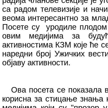
радија чланове секције је у
са радом телевизије и нач
веома интересантно за млад
Посете су уродиле плодом 
овим медијима за буду
активностима КЗМ које ће се
наредни број Ужичких вест
објаву активности.
Ова посета се показала 
корисна за стицање знања к
медијима који су "прозор 