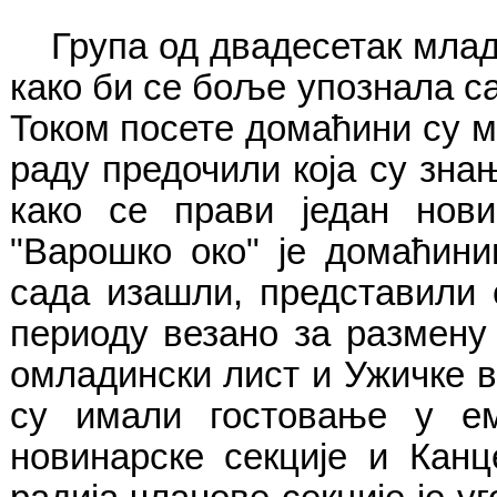
Група од двадесетак млад
како би се боље упознала с
Током посете домаћини су м
раду предочили која су зна
како се прави један нови
"Варошко око" је домаћини
сада изашли, представили
периоду везано за размену
омладински лист и Ужичке 
су имали гостовање у ем
новинарске секције и Кан