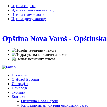
Иди на садржај
Иди на главну навигацију
Иди на прву колону
Иди на другу колону
Opština Nova Varoš - Opštinska
Насловна
О Новој Вароши
Историјат
Привреда
Туризам
Контакт
Општина Нова Варош
Калцеларија за локални економски развој