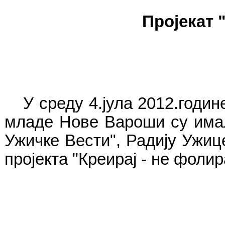
Пројекат
У среду 4.јула 2012.годи
младе Нове Вароши су имал
Ужичке Вести", Радију Ужиц
пројекта "Креирај - не фоли