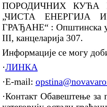
ПОРОДИЧНИХ КУЋА 
„ЧИСТА ЕНЕРГИЈА 
ГРАЂАНЕ“ : Општинска уп
III, канцеларија 307.
Информације се могу доб
·
ЛИНКА
·E-mail:
opstina@novavaros
·Контакт Обавештење за г
категорију остали грађан