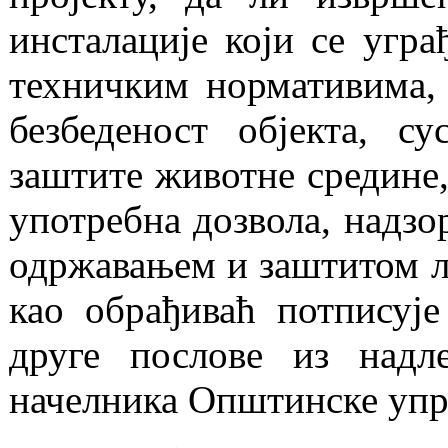
инсталације који се угра
техничким нормативима, 
безбеденост објекта, су
заштите животне средине, 
употребна дозвола, надзо
одржавањем и заштитом ло
као обрађиваћ потписуј
друге послове из надл
начелника Општинске упр