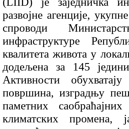
(LIID) је заједничка и
развојне агенције, укупн
спроводи Министарст
инфраструктуре Репуб
квалитета живота у локал
додељена за 145 једин
Активности обухватају
површина, изградњу пеш
паметних саобраћајних
климатских промена, ј