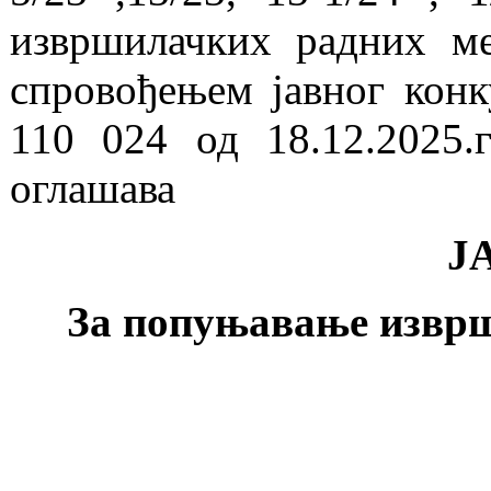
извршилачких радних м
спровођењем јавног кон
110 024 од 18.12.2025
оглашава
Ј
За попуњавање изврш