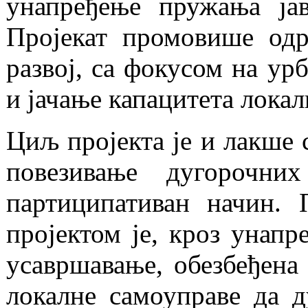
унапређење пружања јав
Пројекат промовише одр
развој, са фокусом на ур
и јачање капацитета локал
Циљ пројекта је и лакше 
повезивање дугорочни
партиципативан начин. 
пројектом је, кроз унапр
усавршавање, обезбеђена
локалне самоуправе да 