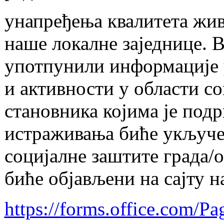
унапређења квалитета жи
наше локалне заједнице. 
употпунили информације 
и активности у области с
становника којима је под
истраживања биће укључе
социјалне заштите града/
биће објављени на сајту 
https://forms.office.com/P