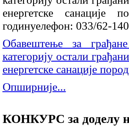
енергетске санације 
годинуелефон: 033/62-140
Обавештење за грађане
категорију остали грађан
енергетске санације пород
Опширније...
КОНКУРС за доделу н