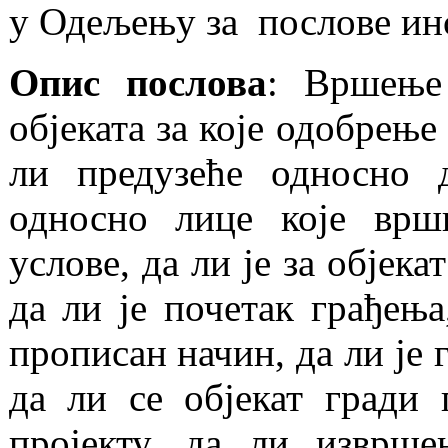
у Одељењу за послове ин
Опис послова
: Вршење
објеката за које одобрење
ли предузеће односно д
односно лице које врш
услове, да ли је за објека
да ли је почетак грађењ
прописан начин, да ли је
да ли се објекат гради
пројекту, да ли изврше