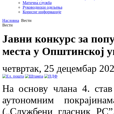
Матична служба
Руководиоци одељења
Корисне информације
Насловна
Вести
Вести
Јавни конкурс за по
места у Општинској 
четвртак, 25 децембар 202
На основу члана 4. став
аутономним покрајина
(„Службени гласник РС”,