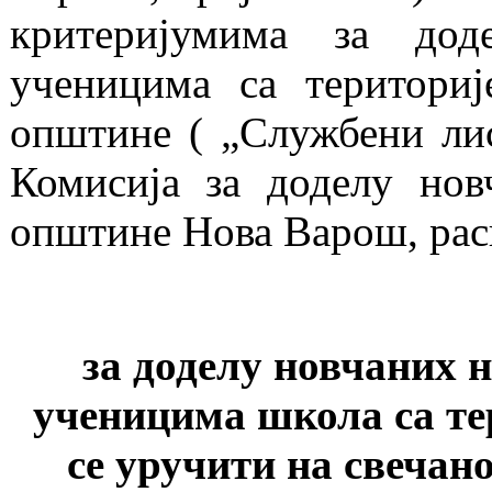
критеријумима за дод
ученицима са територи
општине ( „Службени ли
Комисија за доделу нов
општине Нова Варош, рас
за доделу новчаних 
ученицима школа са те
се уручити на свеча