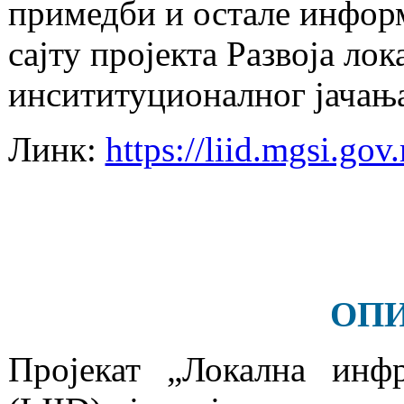
примедби и остале информ
сајту пројекта Развоја ло
инсититуционалног јачањ
Линк:
https://liid.mgsi.gov.
ОПИ
Пројекат „Локална инфр