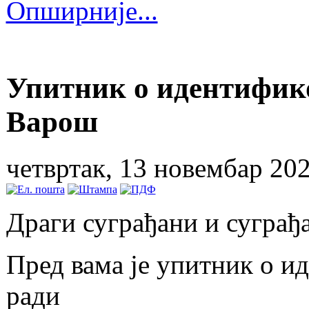
Опширније...
Упитник о идентифик
Варош
четвртак, 13 новембар 20
Драги суграђани и суграђ
Пред вама је упитник о и
ради