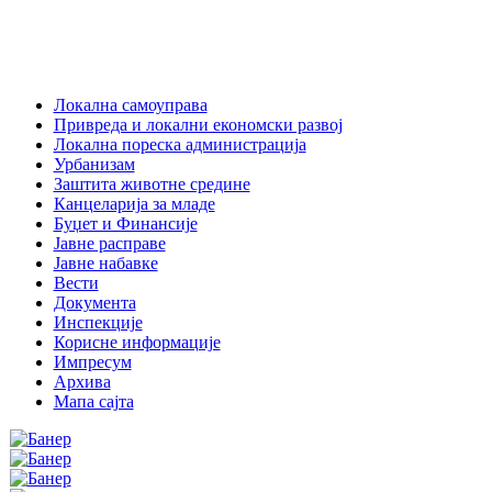
Локална самоуправа
Привреда и локални економски развој
Локална пореска администрација
Урбанизам
Заштита животне средине
Канцеларија за младе
Буџет и Финансије
Јавне расправе
Јавне набавке
Вести
Документа
Инспекције
Корисне информације
Импресум
Архива
Мапа сајта