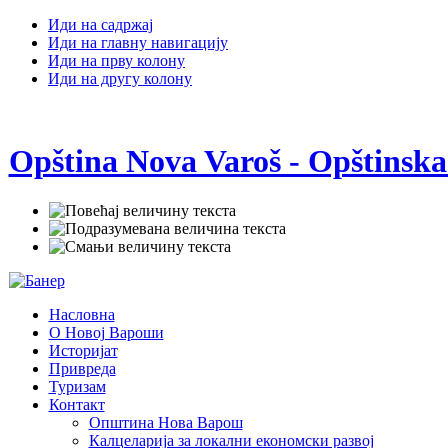
Иди на садржај
Иди на главну навигацију
Иди на прву колону
Иди на другу колону
Opština Nova Varoš - Opštinska
Насловна
О Новој Вароши
Историјат
Привреда
Туризам
Контакт
Општина Нова Варош
Калцеларија за локални економски развој