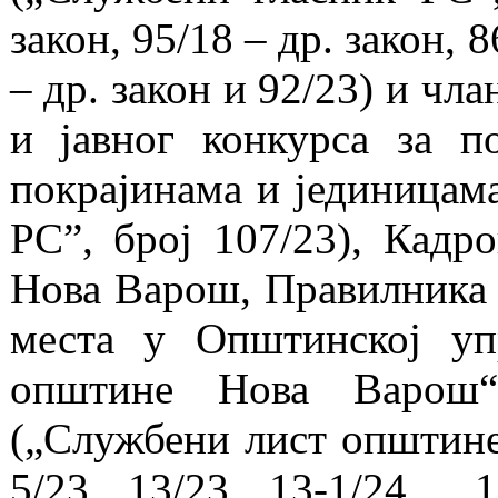
закон, 95/18 – др. закон, 8
– др. закон и 92/23) и чл
и јавног конкурса за 
покрајинама и јединицам
РС”, број 107/23), Кад
Нова Варош, Правилника 
места у Општинској уп
општине Нова Варош“
(„Службени лист општине 
5/23 ,13/23, 13-1/24 ,