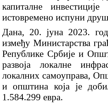
капиталне инвестициј
истовремено испуни друш
Дана, 20. јуна 2023. г
између Министарства грађ
Републике Србије и Опш
развоја локалне инфра
локалних самоуправа, Опш
и општина која је доби
1.584.299 евра.