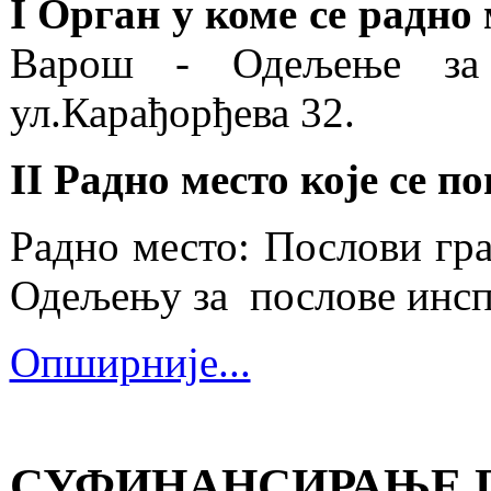
I Орган у коме се радно
Варош - Одељење за
ул.Карађорђева 32.
II Радно место које се п
Радно место: Послови гра
Одељењу за послове инсп
Опширније...
СУФИНАНСИРАЊЕ П