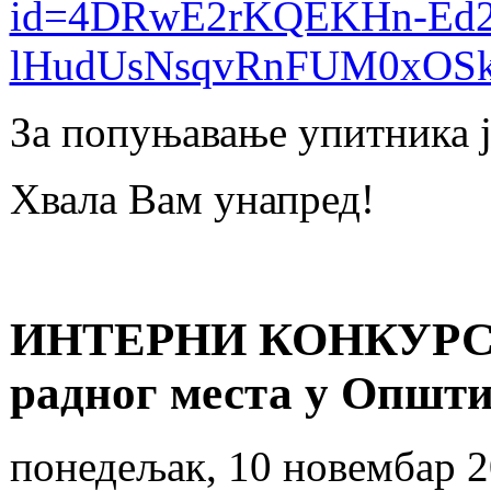
id=4DRwE2rKQEKHn-Ed
lHudUsNsqvRnFUM0xOS
За попуњавање упитника ј
Хвала Вам унапред!
ИНТЕРНИ КОНКУРС З
радног места у Општ
понедељак, 10 новембар 2