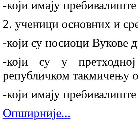
-који имају пребивалиште
2. ученици основних и ср
-који су носиоци Вукове 
-који су у претходно
републичком такмичењу ос
-који имају пребивалишт
Опширније...