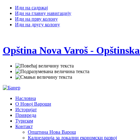
Иди на садржај
Иди на главну навигацију
Иди на прву колону
Иди на другу колону
Opština Nova Varoš - Opštinska
Насловна
О Новој Вароши
Историјат
Привреда
Туризам
Контакт
Општина Нова Варош
Калцеларија за локални економски развој