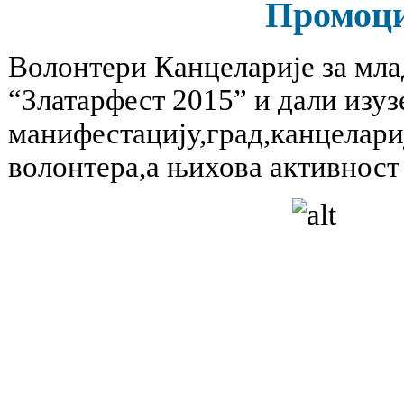
Промоци
Волонтери Канцеларије за мла
“Златарфест 2015” и дали изу
манифестацију,град,канцелариј
волонтера,а њихова активност 