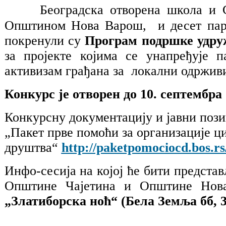
Београдска отворена школа и 
Општином Нова Варош, и десет парт
покренули су
Програм подршке удру
за пројекте којима се унапређује 
активизам грађана за локални одрживи
Конкурс је отворен до 10. септембра 
Конкурсну документацију и јавни пози
„Пакет прве помоћи за организације ц
друштва“
http://paketpomociocd.bos.r
Инфо-сесија на којој ће бити предст
Општине Чајетина и Општине Но
„Златиборска ноћ“ (Бела Земља бб, 