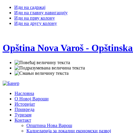
Иди на садржај
Иди на главну навигацију
Иди на прву колону
Иди на другу колону
Opština Nova Varoš - Opštinska
Насловна
О Новој Вароши
Историјат
Привреда
Туризам
Контакт
Општина Нова Варош
Калцеларија за локални економски развој