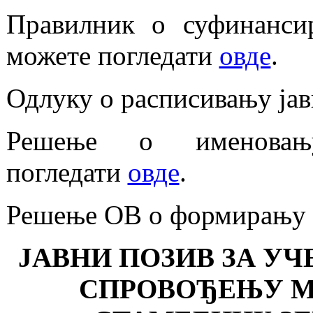
Правилник о суфинансир
можете погледати
овде
.
Одлуку о расписивању јав
Решење о именовањ
погледати
овде
.
Решење ОВ о формирању 
ЈАВНИ ПОЗИВ ЗА У
СПРОВОЂЕЊУ М