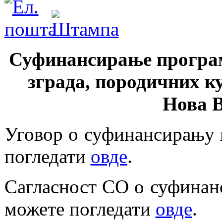
Суфинансирање програм
зграда, породичних к
Нова В
Уговор о суфинансирању 
погледати
овде
.
Сагласност СО о суфинан
можете погледати
овде
.