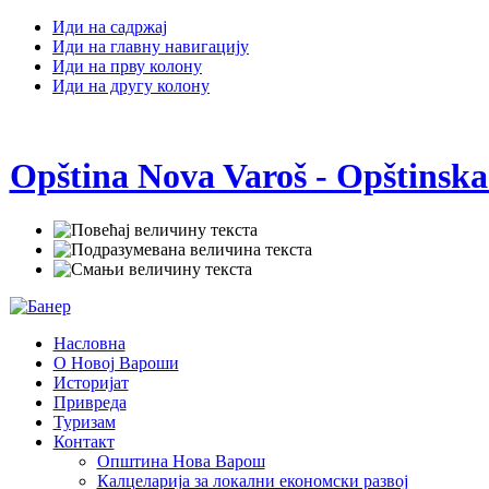
Иди на садржај
Иди на главну навигацију
Иди на прву колону
Иди на другу колону
Opština Nova Varoš - Opštinska
Насловна
О Новој Вароши
Историјат
Привреда
Туризам
Контакт
Општина Нова Варош
Калцеларија за локални економски развој