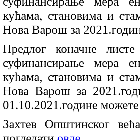
суфинансирање мера ен
кућама, становима и ста
Новa Варош за 2021.годи
Предлог коначне листе
суфинансирање мера ен
кућама, становима и ста
Новa Варош за 2021.годи
01.10.2021.године можете
Захтев Општинског већ
погледати
овде
.