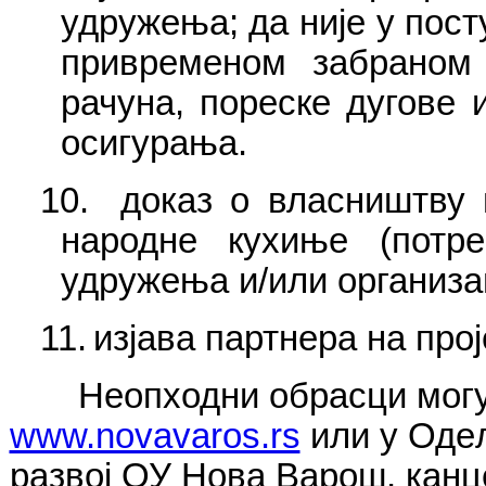
удружења; да није у пост
привременом забраном
рачуна, пореске дугове 
осигурања.
10.
доказ о власништву 
народне кухиње (потр
удружења и/или организа
11.
изјава партнера на прој
Неопходни обрасци могу 
www.novavaros.rs
или у Оде
развој ОУ Нова Варош, канц