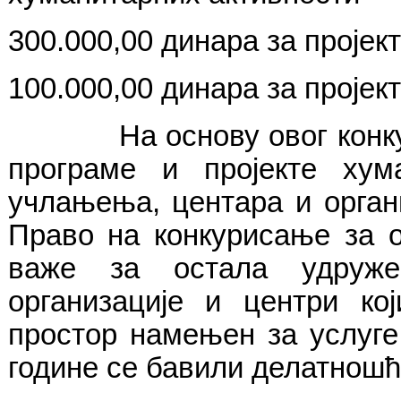
300.000,00
динара за пројек
100.000,00
динара за пројек
На основу овог конкурса 
програме и пројекте ху
учлањења, центара и орган
Право на конкурисање за о
важе за остала удруж
организације и центри ко
простор намењен за услуге
године се бавили делатношћ