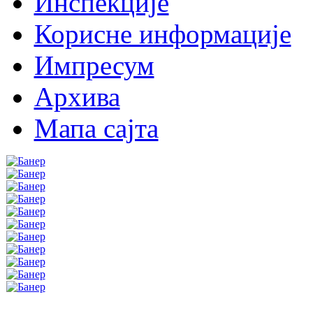
Инспекције
Корисне информације
Импресум
Архива
Мапа сајта