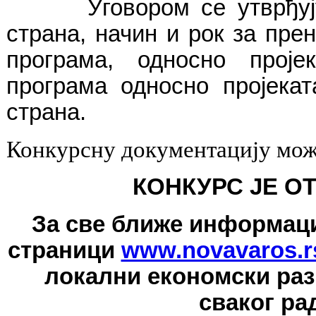
Уговором се утврђују пр
страна, начин и рок за пре
програма, односно проје
програма односно пројекат
страна.
Конкурсну документацију мож
КОНКУРС ЈЕ ОТВ
За све ближе информациј
страници
www.novavaros.r
локални економски раз
сваког ра