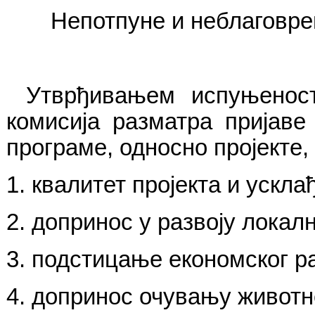
Непотпуне и неблаговреме
Утврђивањем испуњеност
комисија разматра пријаве
програме, односно пројекте,
1. квалитет пројекта и ускла
2. допринос у развоју локалн
3. подстицање економског р
4. допринос очувању животн