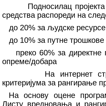
Подносилац пројекта се о
средства распореди на след
до 20% за људске ресурсе 
до 10% за путне трошкове
преко 60% за директне п
опреме/добара
На интернет стр
критеријума за рангирање пр
На основу оцене програм
Листу вредновања и ранги