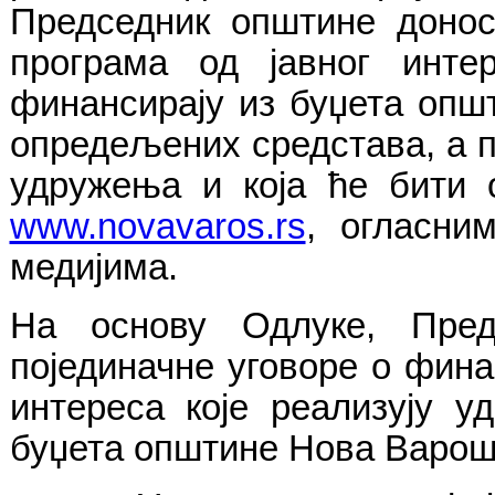
Председник општине доно
програма од јавног инте
финансирају из буџета опш
опредељених средстава, а 
удружења и која ће бити 
www.novavaros.rs
, огласн
медијима.
На основу Одлуке, Пред
појединачне уговоре о фин
интереса које реализују у
буџета општине Нова Варош