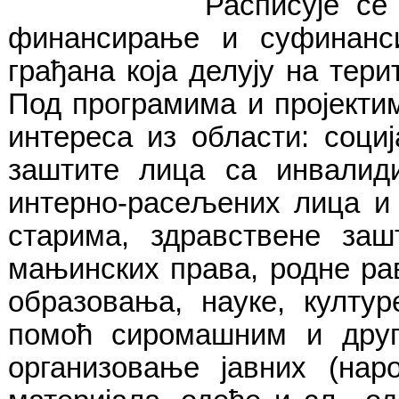
Расписује се конкурс
финансирање и суфинанс
грађана која делују на тер
Под програмима и пројектим
интереса из области
: соци
заштите лица са инвалиди
интерно-расељених лица и
старима, здравствене за
мањинских права, родне ра
образовања, науке, култу
помоћ сиромашним и друг
организовање јавних (наро