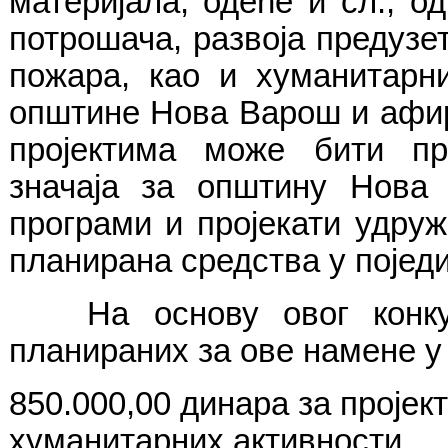
материјала, одеће и сл., о
потрошача, развоја предузе
пожара, као и хуманитарни
општине Нова Варош и афир
пројектима може бити пр
значаја за општину Нов
програми и пројекати удруж
планирана средства у појед
На основу овог конку
планираних за ове намене у 
850.000,00
динара за пројек
хуманитарних активности