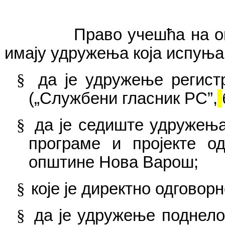
Право учешћа на овом к
имају удружења која испуња
§
да је удружење регис
(„Службени гласник РС”,
§
да је седиште удружењ
програм
е
и пројект
е
од 
општине Нова Варош
;
§
које је директно одговор
§
да је удружење поднело