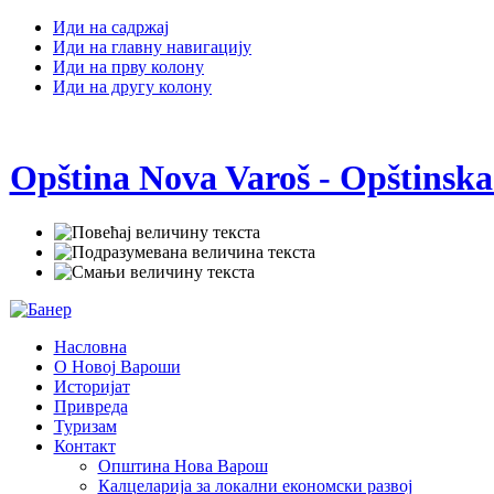
Иди на садржај
Иди на главну навигацију
Иди на прву колону
Иди на другу колону
Opština Nova Varoš - Opštinska
Насловна
О Новој Вароши
Историјат
Привреда
Туризам
Контакт
Општина Нова Варош
Калцеларија за локални економски развој