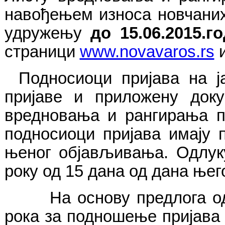
навођењем износа новчаних
удружењу
до 15.06.2015.г
страници
www.novavaros.rs
и
Подносиоци пријава на ј
пријаве и приложену доку
вредновања и рангирања пр
подносиоци пријава имају 
њеног објављивања. Одлуку
року од 15 дана од дана њег
На основу предлога одл
рока за подношење пријава 