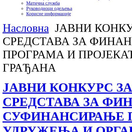
Матична служба
Руководиоци одељења
Корисне информације
Насловна
ЈАВНИ КОНКУ
СРЕДСТАВА ЗА ФИНА
ПРОГРАМА И ПРОЈЕКА
ГРАЂАНА
ЈАВНИ КОНКУРС З
СРЕДСТАВА ЗА ФИ
СУФИНАНСИРАЊЕ П
УДРУЖЕЊА И ОРГА