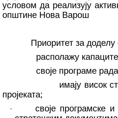
условом да реализују актив
општине Нова Варош
Приоритет за доделу 
располажу капаците
своје програме рада
имају висок с
пројеката;
своје програмске и
·