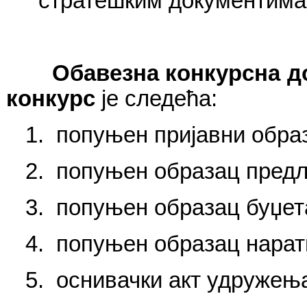
стратешким документима
Обавезна конкурсна д
конкурс
је следећа:
1.
попуњен пријавни образ
2.
попуњен образац предло
3.
попуњен образац буџета
4.
попуњен образац нарати
5.
оснивачки акт удружења