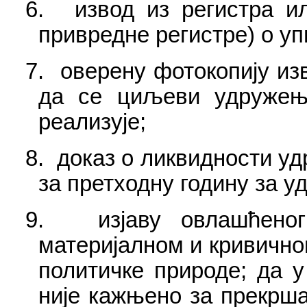
6.
извод из регистра и
привредне регистре) о уп
7.
оверену фотокопију из
да се циљеви удружења
реализује;
8.
доказ о ликвидности у
за претходну годину за у
9.
изјаву овлашћено
материјалном и кривично
политичке природе; да 
није кажњено за прекрша