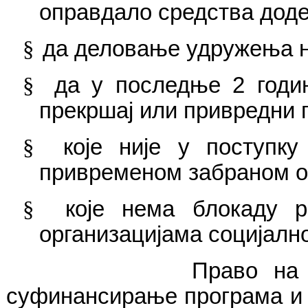
оправдало средства дод
§
да деловање удружења н
§
да у последње 2 годи
прекршај или привредни 
§
које није у поступку
привременом забраном о
§
које нема блокаду р
организацијама социјалн
Право на подношењ
суфинансирање програма и 