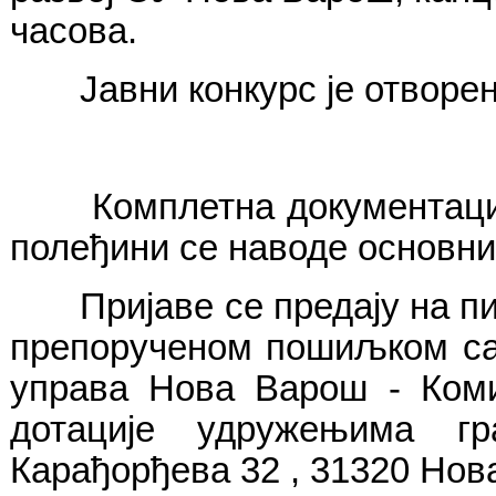
часова.
Јавни конкурс је отворе
Комплетна документациј
полеђини се наводе основни
Пријаве се предају на пи
препорученом пошиљком са
управа Нова Варош - Коми
дотације удружењима 
Карађорђева 32 , 31320 Нов