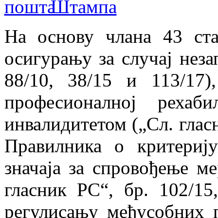
На основу члана 43 ст
осигурању за случај неза
88/10, 38/15 и 113/17
професионалној рехаб
инвалидитетом („Сл. гласн
Правилника о критериј
значаја за спровођење м
гласник РС“, бр. 102/15
регулисању међусобних п