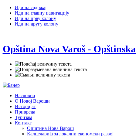
Иди на садржај
Иди на главну навигацију
Иди на прву колону
Иди на другу колону
Opština Nova Varoš - Opštinska
Насловна
О Новој Вароши
Историјат
Привреда
Туризам
Контакт
Општина Нова Варош
Калцеларија за локални економски развој