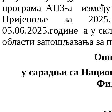
програма АПЗ-а између
Пријепоље за 2025.
05.06.2025.године a у ск
области запошљавања за п
Опш
у сарадњи са Нацио
Фи