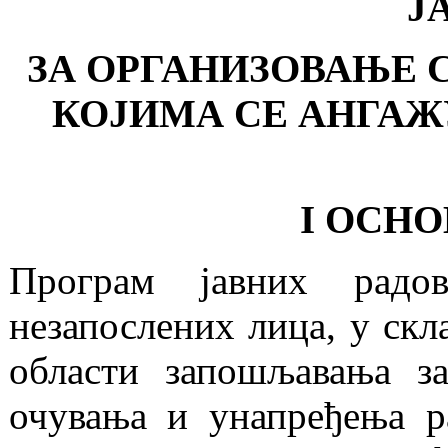
Ј
ЗА ОРГАНИЗОВАЊЕ 
КОЈИМА СЕ АНГАЖУ
I ОСН
Програм јавних радо
незапослених лица, у ск
области запошљавања за
очувања и унапређења р