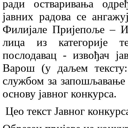
ради остваривања одре
јавних радова се ангажу
Филијале Пријепоље – И
лица из категорије т
послодавац - извођач ја
Варош (у даљем тексту
службом за запошљавање 
основу јавног конкурса.
Цео текст Јавног конкурс