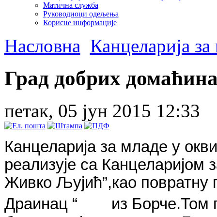
Матична служба
Руководиоци одељења
Корисне информације
Насловна
Канцеларија за
Град добрих домаћин
петак, 05 јун 2015 12:33
Канцеларија за младе у окв
реализује са Канцеларијом
Живко Љујић
”
,као повратну
Драинац
“
из Борче.Том