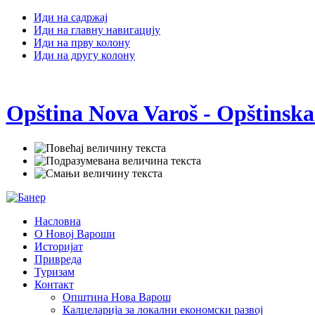
Иди на садржај
Иди на главну навигацију
Иди на прву колону
Иди на другу колону
Opština Nova Varoš - Opštinska
Насловна
О Новој Вароши
Историјат
Привреда
Туризам
Контакт
Општина Нова Варош
Калцеларија за локални економски развој