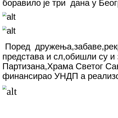
боравило је три дана у Бео
Поред дружења,забаве,рек
представа и сл,обишли су и
Партизана,Храма Светог Сав
финансирао УНДП а реализо