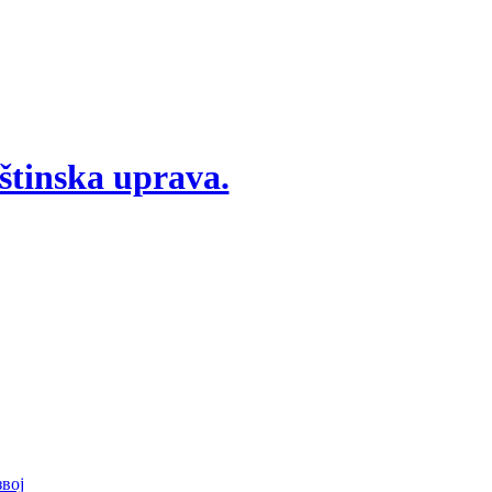
štinska uprava.
вој