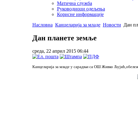
Матична служба
Руководиоци одељења
Корисне информације
Насловна
Канцеларија за младе
Новости
Дан пл
Дан планете земље
среда, 22 април 2015 06:44
Канцеларија за младе у сарадњи са ОШ Живко Љујић,обележи