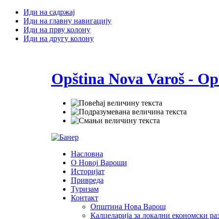
Иди на садржај
Иди на главну навигацију
Иди на прву колону
Иди на другу колону
Opština Nova Varoš - Op
Насловна
О Новој Вароши
Историјат
Привреда
Туризам
Контакт
Општина Нова Варош
Калцеларија за локални економски раз