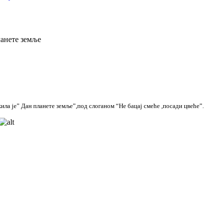
анете земље
ла је” Дан планете земље”,под слоганом “Не бацај смеће ,посади цвеће”.