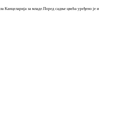
дила Kанцеларија за младе.Поред садње цвећа уређено је и