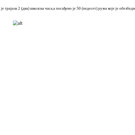
је трајала 2 (два) школска часа,а посађено је 50 (педесет) ружа које је обезбе