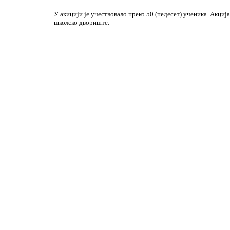
У акицији је учествовало преко 50 (педесет) ученика. Акција 
школско двориште.