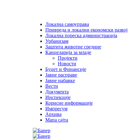
Коорд
Бранко
Локална самоуправа
Привреда и локални економски развој
Локална пореска администрација
Урбанизам
Заштита животне средине
Канцеларија за младе
Пројекти
Новости
Буџет и Финансије
Јавне расправе
Јавне набавке
Вести
Документа
Инспекције
Корисне информације
Импресум
Архива
Мапа сајта