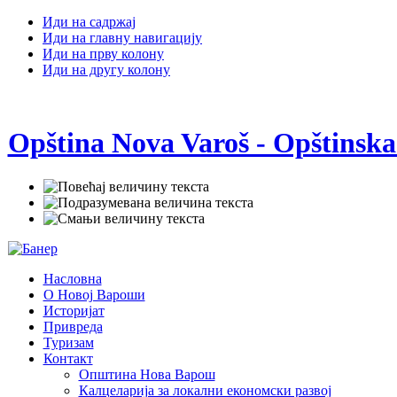
Иди на садржај
Иди на главну навигацију
Иди на прву колону
Иди на другу колону
Opština Nova Varoš - Opštinska
Насловна
О Новој Вароши
Историјат
Привреда
Туризам
Контакт
Општина Нова Варош
Калцеларија за локални економски развој