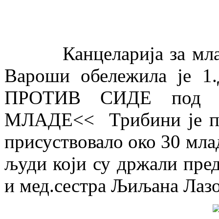
Канцеларија за младе 
Вароши обележила је
ПРОТИВ СИДЕ под
МЛАДЕ<< Трибини је пор
присуствовало око 30 мла
људи који су држали пред
и мед.сестра Љиљана Лаз