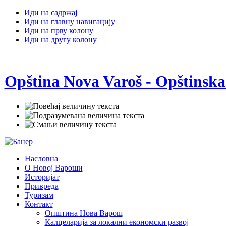
Иди на садржај
Иди на главну навигацију
Иди на прву колону
Иди на другу колону
Opština Nova Varoš - Opštinska
Насловна
О Новој Вароши
Историјат
Привреда
Туризам
Контакт
Општина Нова Варош
Калцеларија за локални економски развој