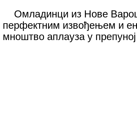
Омладинци из Нове Варош
перфектним извођењем и ене
мноштво аплауза у препуној