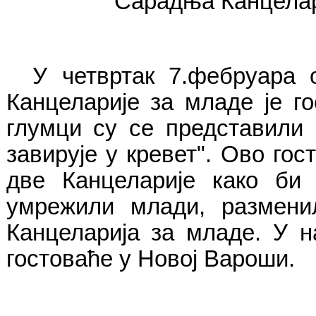
Сарадња Канцелар
У четвртак 7.фебруара
Канцеларије за младе је г
глумци су се представили 
завирује у кревет". Ово го
две Канцеларије како би 
умрежили млади, размени
Канцеларија за младе. У 
гостоваће у Новој Вароши.