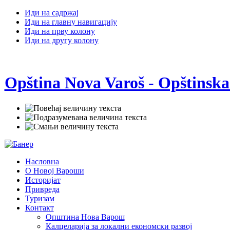
Иди на садржај
Иди на главну навигацију
Иди на прву колону
Иди на другу колону
Opština Nova Varoš - Opštinska
Насловна
О Новој Вароши
Историјат
Привреда
Туризам
Контакт
Општина Нова Варош
Калцеларија за локални економски развој