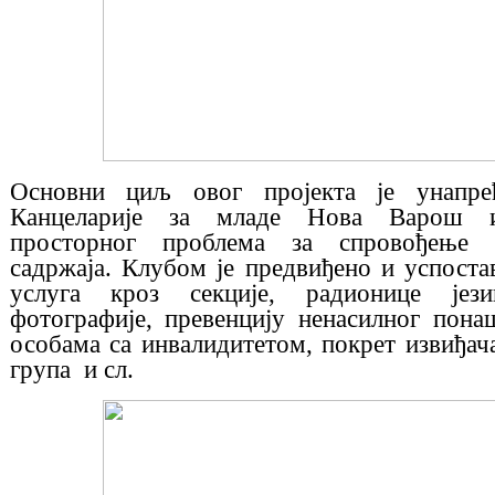
Основни циљ овог пројекта је унапре
Канцеларије за младе Нова Варош 
просторног проблема за спровођење 
садржаја. Клубом је предвиђено и успост
услуга кроз секције, радионице јези
фотографије, превенцију ненасилног пона
особама са инвалидитетом, покрет извиђач
група и сл.