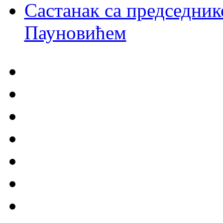
Састанак са председни
Пауновићем