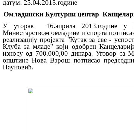
датум:
25.04.2013.године
Омладински Културни центар Канцелари
У уторак 16.априла 2013.године у
Министарством омладине и спорта потписан 
реализацију пројекта
"Кутак за све - успо
Клуба за младе"
који одобрен Канцелариј
износу од 700.000,00 динара. Уговор са
општине Нова Варош потписао председни
Пауновић.