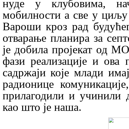
нуде у клубовима, на
мобилности а све у циљу
Вароши кроз рад будућег
отварање планира за септ
је добила пројекат од МО
фази реализације и ова п
садржаји које млади имај
радионице комуникације,
прилагодили и учинили 
као што је наша.