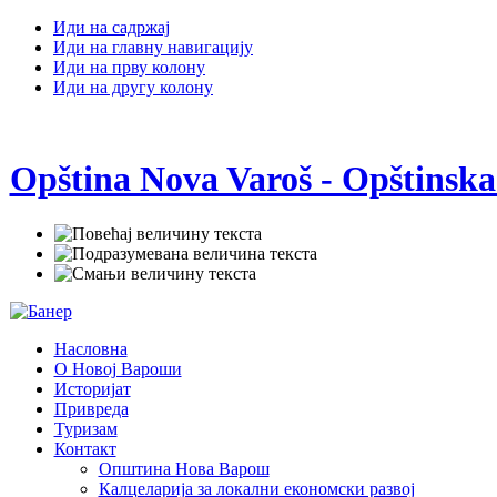
Иди на садржај
Иди на главну навигацију
Иди на прву колону
Иди на другу колону
Opština Nova Varoš - Opštinska
Насловна
О Новој Вароши
Историјат
Привреда
Туризам
Контакт
Општина Нова Варош
Калцеларија за локални економски развој