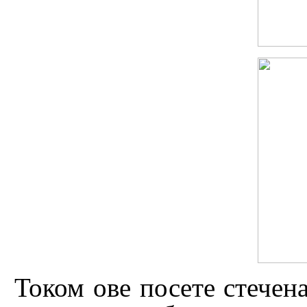
Током ове посете стечен