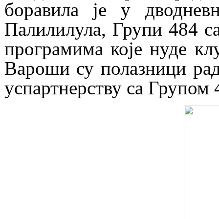
боравила је у дводневн
Палилилула, Групи 484 са
програмима које нуде кл
Вароши су полазници рад
успартнерству са Групом 