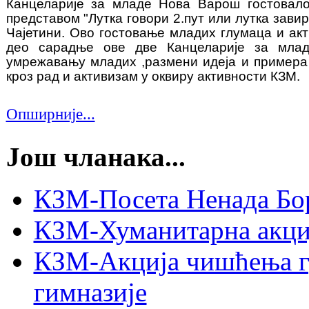
Канцеларије за младе Нова Варош гостовало
представом "Лутка говори 2.пут или лутка завиру
Чајетини. Ово гостовање младих глумаца и акт
део сарадње ове две Канцеларије за мла
умрежавању младих ,размени идеја и примера
кроз рад и активизам у оквиру активности КЗМ.
Опширније...
Још чланака...
КЗМ-Посета Ненада Бо
КЗМ-Хуманитарна акци
КЗМ-Акција чишћења г
гимназије