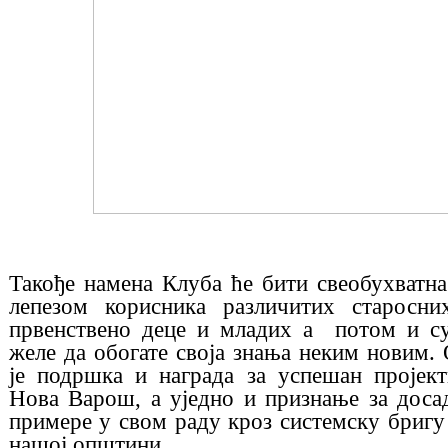
Такође намена Клуба ће бити свеобухватн
лепезом корисника различитих старосних
првенствено деце и младих а потом и су
желе да обогате своја знања неким новим. 
је подршка и награда за успешан проје
Нова Варош, а уједно и признање за дос
примере у свом раду кроз системску бригу
нашој општини.