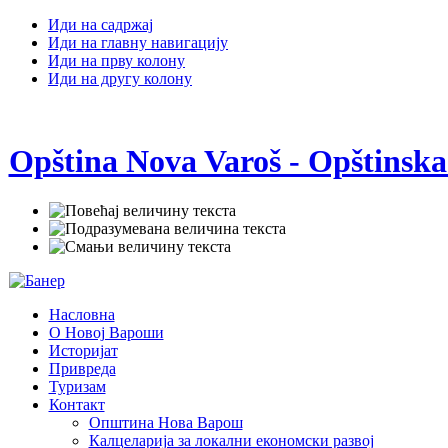
Иди на садржај
Иди на главну навигацију
Иди на прву колону
Иди на другу колону
Opština Nova Varoš - Opštinska
Насловна
О Новој Вароши
Историјат
Привреда
Туризам
Контакт
Општина Нова Варош
Калцеларија за локални економски развој