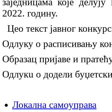
заједницама које делуј
2022. годину.
Цео текст јавног конкурс
Одлуку о расписивању ко
Образац пријаве и пратећ
Одлукu o додели буџетски
Локална самоуправа