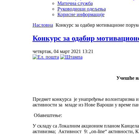
Матична служба
Руководиоци одељења
Корисне информације
Насловна
Конкурс за одабир мотивационе порук
Конкурс за одабир мотивацион
четвртак, 04 март 2021 13:21
Учешће на
Предмет конкурса је унапређење волонтаризма и 
активности за младе из Нове Вароши у време п
Обавештење:
У складу са Локалним акционим планом Канцелар
активизма; Активност 9: „on-line“ активности, К