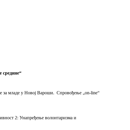
е средине“
е за младе у Новој Вароши. Спровођење „on-line“
ивност 2: Унапређење волонтаризма и