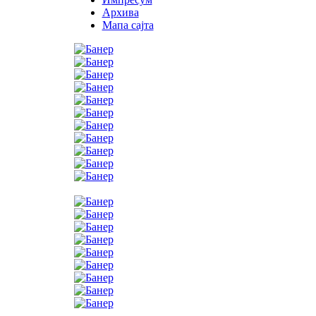
Архива
Мапа сајта