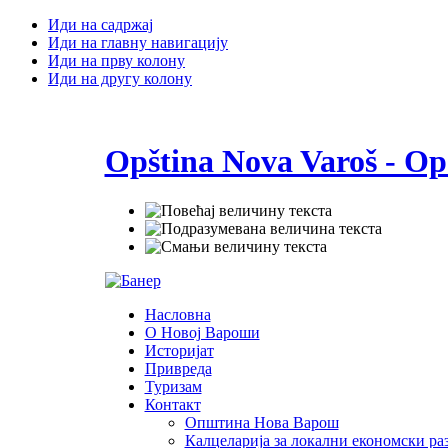
Иди на садржај
Иди на главну навигацију
Иди на прву колону
Иди на другу колону
Opština Nova Varoš - Op
Насловна
О Новој Вароши
Историјат
Привреда
Туризам
Контакт
Општина Нова Варош
Калцеларија за локални економски раз