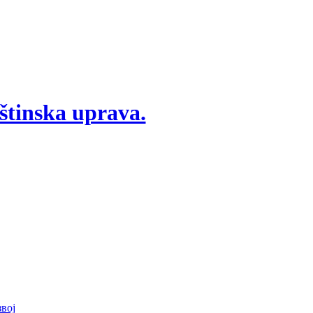
štinska uprava.
вој