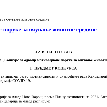
е за очување животне средине
е поруке за очување животне средине
Ј А В Н И П О З И В
 „Конкурс за одабир мотивационе поруке за очување животн
I ПРЕДМЕТ КОНКУРСА
активизма, развој мотивисаности и унапређење рада Канцелариј
андемије COVID-19.
ије за младе Нова Варош, према Плану активности за 2021- Акт
анцеларија за младе расписује: