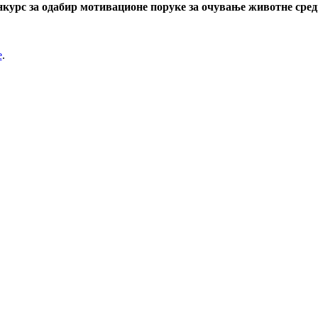
курс за одабир мотивационе поруке за очување животне сре
е
.