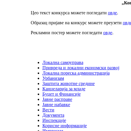
„Кон
Цео текст конкурса можете погледати
овде
.
Образац пријаве на конкурс можете преузети
овд
Рекламни постер можете погледати
овде
.
Локална самоуправа
Привреда и локални економски развој
Локална пореска администрација
Урбанизам
Заштита животне средине
Канцеларија за младе
Буџет и Финансије
Јавне расправе
Јавне набавке
Вести
Документа
Инспекције
Корисне информације
Импресум