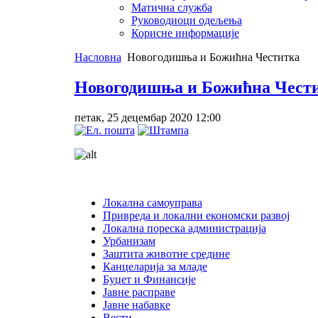
Матична служба
Руководиоци одељења
Корисне информације
Насловна
Новогодишња и Божићна Честитка
Новогодишња и Божићна Чест
петак, 25 децембар 2020 12:00
Локална самоуправа
Привреда и локални економски развој
Локална пореска администрација
Урбанизам
Заштита животне средине
Канцеларија за младе
Буџет и Финансије
Јавне расправе
Јавне набавке
Вести