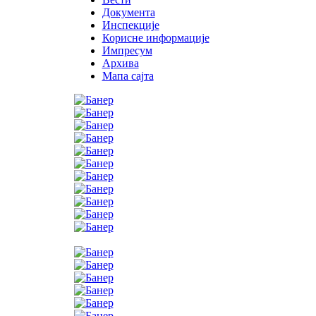
Документа
Инспекције
Корисне информације
Импресум
Архива
Мапа сајта