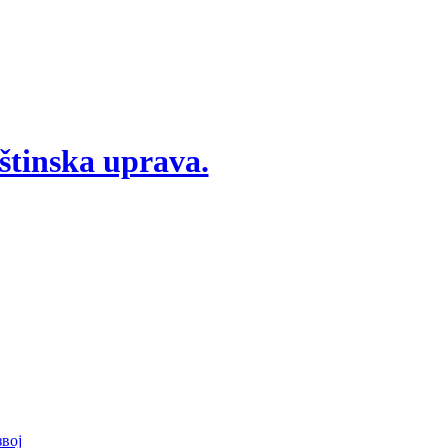
štinska uprava.
вој