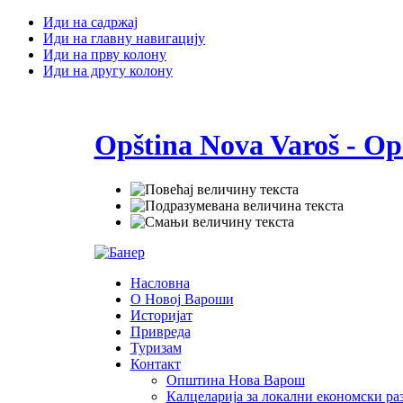
Иди на садржај
Иди на главну навигацију
Иди на прву колону
Иди на другу колону
Opština Nova Varoš - Op
Насловна
О Новој Вароши
Историјат
Привреда
Туризам
Контакт
Општина Нова Варош
Калцеларија за локални економски раз