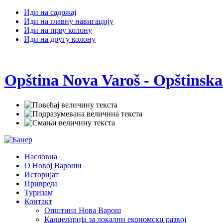
Иди на садржај
Иди на главну навигацију
Иди на прву колону
Иди на другу колону
Opština Nova Varoš - Opštinska
Насловна
О Новој Вароши
Историјат
Привреда
Туризам
Контакт
Општина Нова Варош
Калцеларија за локални економски развој