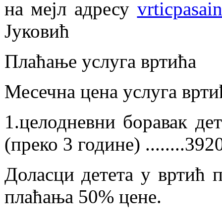
на мејл адресу
vrticpasa
Јуковић
Плаћање услуга вртића
Месечна цена услуга врти
1.целодневни боравак дет
(преко 3 године) ........392
Доласци детета у вртић 
плаћања 50% цене.