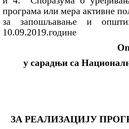
и 4. Споразума о уређивањ
програма или мера активне п
за запошљавање и oпшти
10.09.2019.године
Оп
у сарадњи са Национал
ЗА РЕАЛИЗАЦИЈУ ПРОГР