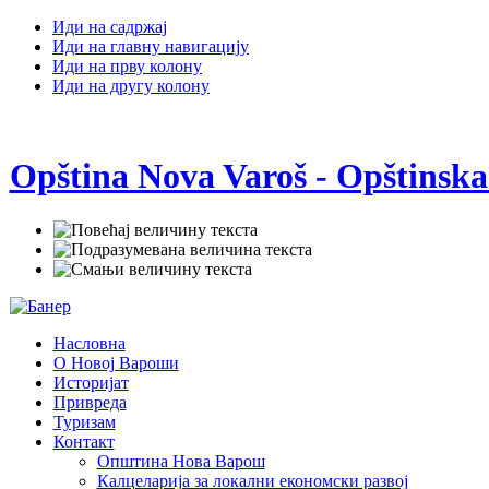
Иди на садржај
Иди на главну навигацију
Иди на прву колону
Иди на другу колону
Opština Nova Varoš - Opštinska
Насловна
О Новој Вароши
Историјат
Привреда
Туризам
Контакт
Општина Нова Варош
Калцеларија за локални економски развој