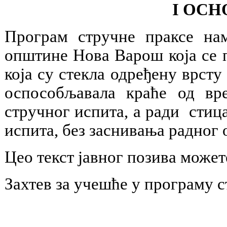
I ОС
Програм стручне праксе на
општине Нова Варош која се 
која су стекла одређену врсту
оспособљавала краће од вр
стручног испита, а ради стиц
испита, без заснивања радног 
Цео текст јавног позива може
Захтев за учешће у програму с