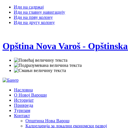
Иди на садржај
Иди на главну навигацију
Иди на прву колону
Иди на другу колону
Opština Nova Varoš - Opštinska
Насловна
О Новој Вароши
Историјат
Привреда
Туризам
Контакт
Општина Нова Варош
Калцеларија за локални економски развој