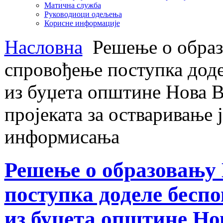
Матична служба
Руководиоци одељења
Корисне информације
Насловна
Решење о образ
спровођење поступка доде
из буџета општине Нова В
пројеката за остваривање 
информисања
Решење о образовању 
поступка доделе бесп
из буџета општине Нов