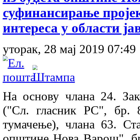
суфинансирање пројек
интереса у области ј
уторак, 28 мај 2019 07:49
На основу члана 24. За
("Сл. гласник РС", бр. 
тумачење), члана 63. С
општине Нова Варош", бр.