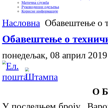
Матична служба
Руководиоци одељења
Корисне информације
Насловна
Обавештење о т
Обавештење о техничк
понедељак, 08 април 2019
О Б
У последњем броју „Варош