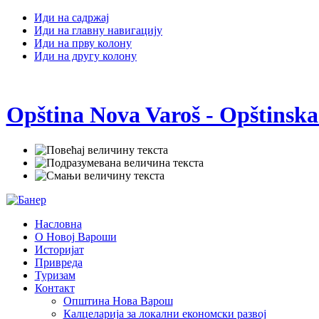
Иди на садржај
Иди на главну навигацију
Иди на прву колону
Иди на другу колону
Opština Nova Varoš - Opštinska
Насловна
О Новој Вароши
Историјат
Привреда
Туризам
Контакт
Општина Нова Варош
Калцеларија за локални економски развој