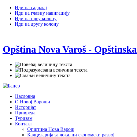
Иди на садржај
Иди на главну навигацију
Иди на прву колону
Иди на другу колону
Opština Nova Varoš - Opštinska
Насловна
О Новој Вароши
Историјат
Привреда
Туризам
Контакт
Општина Нова Варош
Калцеларија за локални економски развој