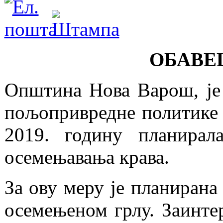
ОБАВЕ
Општина Нова Варош, је
пољопривредне политике 
2019. годину планирал
осемењавања крава.
За ову меру је планирана
осемењеном грлу. Заинт