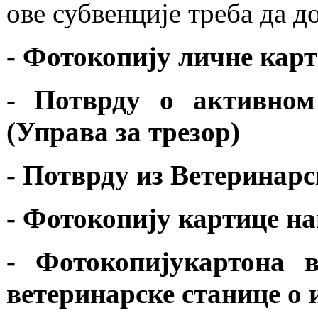
ове субвенције треба да д
- Фотокопију личне карт
- Потврду о активном
(Управа за трезор)
- Потврду из Ветеринарс
- Фотокопију картице н
- Фотокопијукартона 
ветеринарске станице о