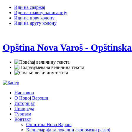
Иди на садржај
Иди на главну навигацију
Иди на прву колону
Иди на другу колону
Opština Nova Varoš - Opštinska
Насловна
О Новој Вароши
Историјат
Привреда
Туризам
Контакт
Општина Нова Варош
Калцеларија за локални економски развој