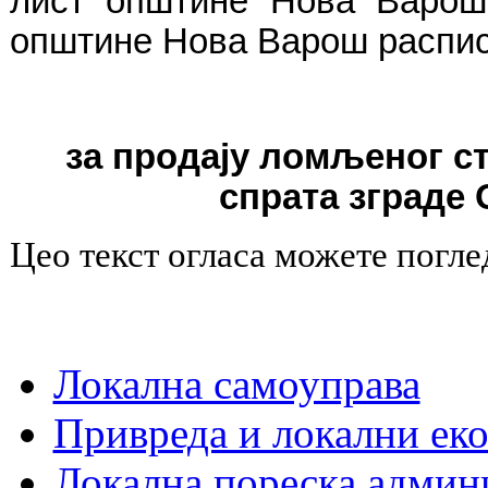
лист општине Нова Варош"
општине Нова Варош распис
за продају ломљеног ст
спрата зграде
Цео текст огласа можете погл
Локална самоуправа
Привреда и локални еко
Локална пореска админ