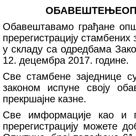
ОБАВЕШТЕЊЕОП
Обавештавамо грађане опш
пререгистрацију стамбених 
у складу са одредбама Зак
12. децембра 2017. године.
Све стамбене заједнице с
законом испуне своју оба
прекршајне казне.
Све имформације као и по
пререгистрацију можете до