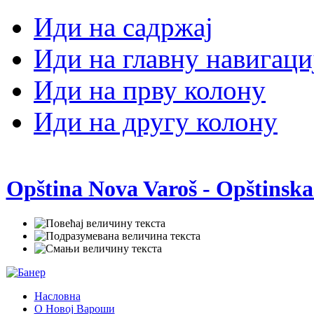
Иди на садржај
Иди на главну навигаци
Иди на прву колону
Иди на другу колону
Opština Nova Varoš - Opštinska
Насловна
О Новој Вароши