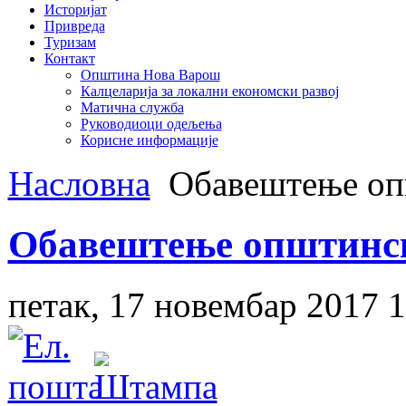
Историјат
Привреда
Туризам
Контакт
Општина Нова Варош
Калцеларија за локални економски развој
Матична служба
Руководиоци одељења
Корисне информације
Насловна
Обавештење оп
Обавештење општинск
петак, 17 новембар 2017 1