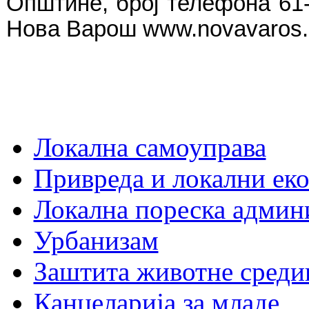
Општине, број телефона 61-
Нова Варош www.novavaros.
Локална самоуправа
Привреда и локални еко
Локална пореска админ
Урбанизам
Заштита животне среди
Канцеларија за младе