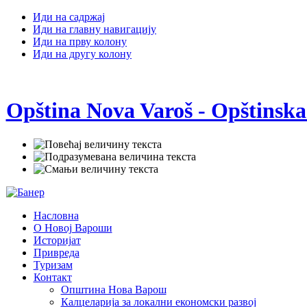
Иди на садржај
Иди на главну навигацију
Иди на прву колону
Иди на другу колону
Opština Nova Varoš - Opštinska
Насловна
О Новој Вароши
Историјат
Привреда
Туризам
Контакт
Општина Нова Варош
Калцеларија за локални економски развој