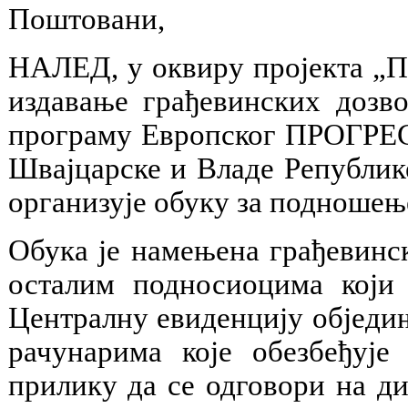
Поштовани,
НАЛЕД, у оквиру пројекта „П
издавање грађевинских дозво
програму Европског ПРОГРЕС-
Швајцарске и Владе Републик
организује обуку за подношење
Обука је намењена грађевинс
осталим подносиоцима који 
Централну евиденцију обједи
рачунарима које обезбеђуј
прилику да се одговори на д