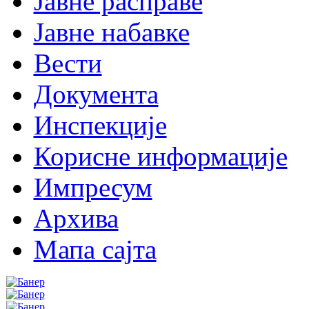
Јавне расправе
Јавне набавке
Вести
Документа
Инспекције
Корисне информације
Импресум
Архива
Мапа сајта