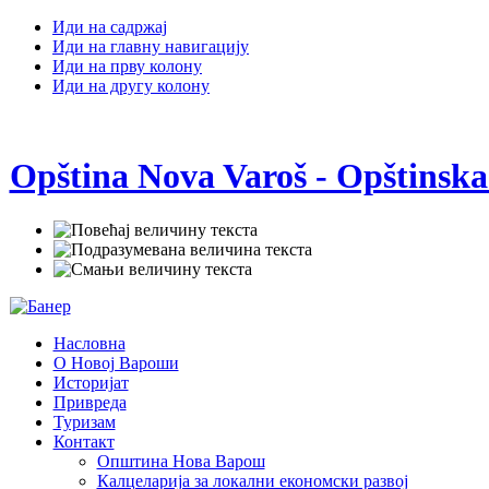
Иди на садржај
Иди на главну навигацију
Иди на прву колону
Иди на другу колону
Opština Nova Varoš - Opštinska
Насловна
О Новој Вароши
Историјат
Привреда
Туризам
Контакт
Општина Нова Варош
Калцеларија за локални економски развој