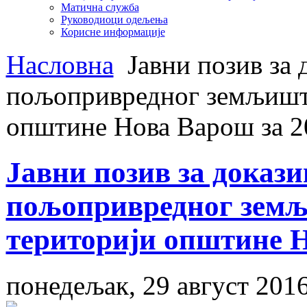
Матична служба
Руководиоци одељења
Корисне информације
Насловна
Јавни позив за 
пољопривредног земљишта
општине Нова Варош за 2
Јавни позив за доказ
пољопривредног земљ
територији општине Н
понедељак, 29 август 201