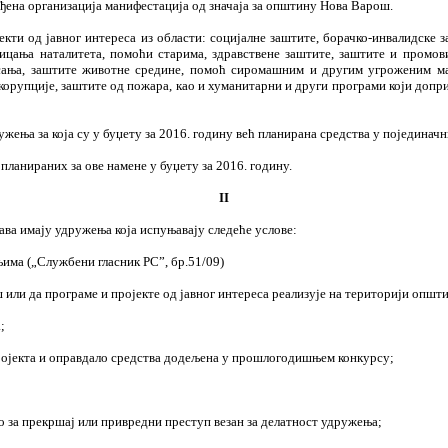
ђена организација манифестација од значаја за општину Нова Варош.
кти од јавног интереса из области: социјалне заштите, борачко-инвалидске 
тицања наталитета, помоћи старима, здравствене заштите, заштите и промо
сања, заштите животне средине, помоћ сиромашним и другим угроженим ма
корупције, заштите од пожара, као и хуманитарни и други програми који доп
ења за која су у буџету за 2016. годину већ планирана средства у појединач
планираних за ове намене у буџету за 2016. годину.
II
ава имају удружења која испуњавају следеће услове:
њима („Службени гласник РС”, бр.51/09)
или да програме и пројекте од јавног интереса реализује на територији општ
;
пројекта и оправдало средства додељена у прошлогодишњем конкурсу;
 за прекршај или привредни преступ везан за делатност удружења;