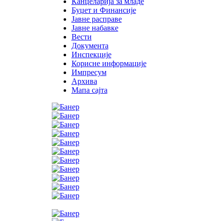
Канцеларија за младе
Буџет и Финансије
Јавне расправе
Јавне набавке
Вести
Документа
Инспекције
Корисне информације
Импресум
Архива
Мапа сајта