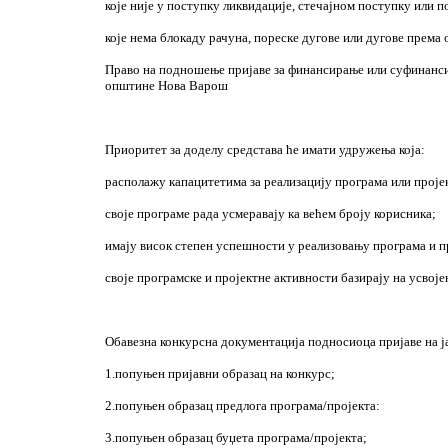
које није у поступку ликвидације, стечајном поступку или
које нема блокаду рачуна, пореске дугове или дугове према
Право на подношење пријаве за финансирање или суфинансир
општине Нова Варош
Приоритет за доделу средстава ће имати удружења која:
располажу капацитетима за реализацију програма или проје
своје програме рада усмеравају ка већем броју корисника;
имају висок степен успешности у реализовању програма и п
своје програмске и пројектне активности базирају на усво
Обавезна конкурсна документација подносиоца пријаве на ја
1.попуњен пријавни образац на конкурс;
2.попуњен образац предлога програма/пројекта:
3.попуњен образац буџета програма/пројекта;