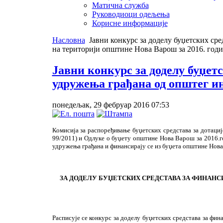
Матична служба
Руководиоци одељења
Корисне информације
Насловна
Јавни конкурс за доделу буџетских сре
на територији општине Нова Варош за 2016. год
Јавни конкурс за доделу буџет
удружења грађана од општег ин
понедељак, 29 фебруар 2016 07:53
Комисија за распоређивање буџетских средстава за дотаци
99/2011) и Одлуке о буџету општине Нова Варош за 2016.го
удружења грађана и финансирају се из буџета општине Нова
ЗА ДОДЕЛУ БУЏЕТСКИХ СРЕДСТАВА ЗА ФИНАНС
Расписује се конкурс за доделу буџетских средстава за фи