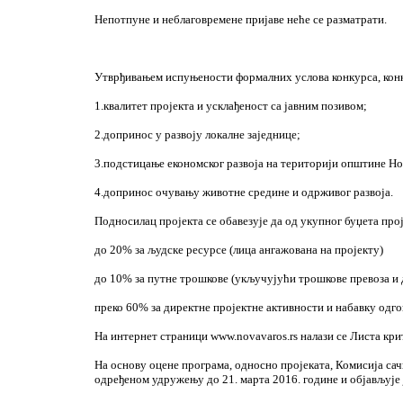
Непотпуне и неблаговремене пријаве неће се разматрати.
Утврђивањем испуњености формалних услова конкурса, конку
1.квалитет пројекта и усклађеност са јавним позивом;
2.допринос у развоју локалне заједнице;
3.подстицање економског развоја на територији општине Н
4.допринос очувању животне средине и одрживог развоја.
Подносилац пројекта се обавезује да од укупног буџета прој
до 20% за људске ресурсе (лица ангажована на пројекту)
до 10% за путне трошкове (укључујући трошкове превоза и 
преко 60% за директне пројектне активности и набавку одг
На интернет страници www.novavaros.rs налази се Листа кри
На основу оцене програма, односно пројеката, Комисија са
одређеном удружењу до 21. марта 2016. године и објављује