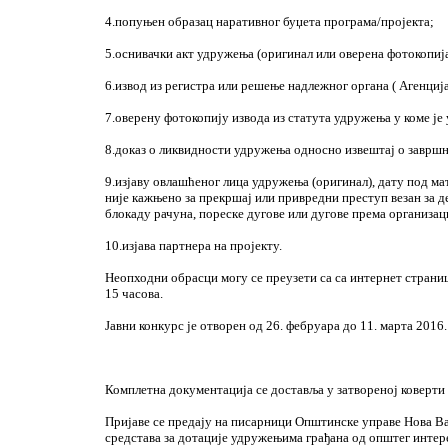
4.попуњен образац наративног буџета програма/пројекта;
5.оснивачки акт удружења (оригинал или оверена фотокопија
6.извод из регистра или решење надлежног органа ( Агенција
7.оверену фотокопију извода из статута удружења у коме је 
8.доказ о ликвидности удружења односно извештај о завршн
9.изјаву овлашћеног лица удружења (оригинал), дату под м
није кажњено за прекршај или привредни преступ везан за 
блокаду рачуна, пореске дугове или дугове према организац
10.изјава партнера на пројекту.
Неопходни обрасци могу се преузети са са интернет страниц
15 часова.
Јавни конкурс је отворен од 26. фебруара до 11. марта 2016.
Комплетна документација се доставља у затвореној коверти 
Пријаве се предају на писарници Општинске управе Нова В
средстава за дотације удружењима грађана од општег интер