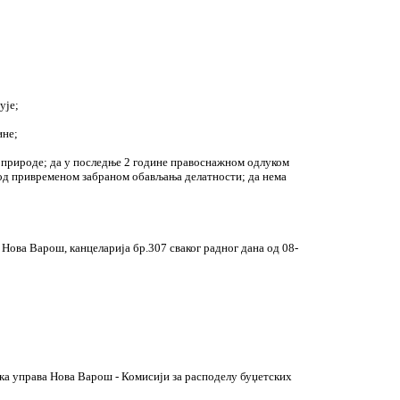
ује;
ине;
 природе; да у последње 2 године правоснажном одлуком
 под привременом забраном обављања делатности; да нема
Нова Варош, канцеларија бр.307 сваког радног дана од 08-
а управа Нова Варош - Комисији за расподелу буџетских