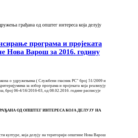
ружења грађана од општег интереса која делују
нсирање програма и пројеката
е Нова Варош за 2016. годину
акона о удружењима ( Службени гласник РС" број 51/2009 и
ритеријумима за избор програма и пројеката која реализују
 број 06-4/16/2016-03, од 08.02.2016. године расписује
РАЂАНА ОД ОПШТЕГ ИНТЕРЕСА КОЈА ДЕЛУЈУ НА
сти културе, која делују на територији општине Нова Варош