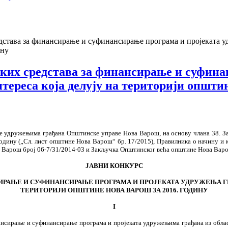
дстава за финансирање и суфинансирање програма и пројеката уд
ину
ских средстава за финансирање и суфина
тереса која делују на територији општин
је удружењима грађана Општинске управе Нова Варош, на основу члана 38. З
дину („Сл. лист општине Нова Варош“ бр. 17/2015), Правилника о начину и к
 Варош број 06-7/31/2014-03 и Закључка Општинског већа општине Нова Варош,
ЈАВНИ КОНКУРС
ИРАЊЕ И СУФИНАНСИРАЊЕ ПРОГРАМА И ПРОЈЕКАТА УДРУЖЕЊА Г
ТЕРИТОРИЈИ ОПШТИНЕ НОВА ВАРОШ ЗА 2016. ГОДИНУ
I
нансирање и суфинансирање програма и пројеката удружењима грађана из обла