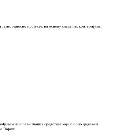
граме, односно пројекте, на основу следећих критеријума:
вођењем износа новчаних средстава који би био додељен
ва Варош.