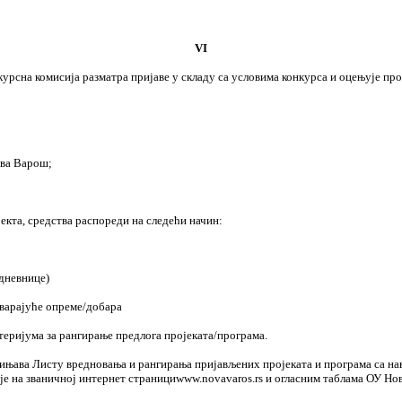
VI
рсна комисија разматра пријаве у складу са условима конкурса и оцењује про
ова Варош;
екта, средства распореди на следећи начин:
дневнице)
оварајуће опреме/добара
теријума за рангирање предлога пројеката/програма.
чињава Листу вредновања и рангирања пријављених пројеката и програма са на
 је на званичној интернет странициwww.novavaros.rs и огласним таблама ОУ Но