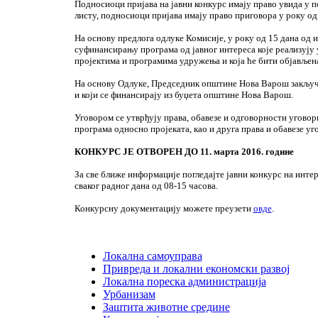
Подносиоци пријава на јавни конкурс имају право увида у 
листу, подносиоци пријава имају право приговора у року од
На основу предлога одлуке Комисије, у року од 15 дана од 
суфинансирању програма од јавног интереса које реализују
пројектима и програмима удружења и која ће бити објављен
На основу Одлуке, Председник општине Нова Варош закључу
и који се финансирају из буџета општине Нова Варош.
Уговором се утврђују права, обавезе и одговорности уговорн
програма односно пројеката, као и друга права и обавезе уг
КОНКУРС ЈЕ ОТВОРЕН ДО 11. марта 2016. године
За све ближе информације погледајте јавни конкурс на инте
сваког радног дана од 08-15 часова.
Конкурсну документацију можете преузети
овде
.
Локална самоуправа
Привреда и локални економски развој
Локална пореска администрација
Урбанизам
Заштита животне средине