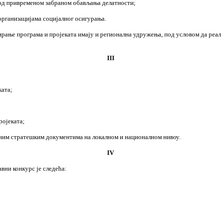
 под привременом забраном обављања делатности;
 организацијама социјалног осигурања.
ање програма и пројеката имају и регионална удружења, под условом да реали
III
ката;
ројеката;
јеним стратешким документима на локалном и националном нивоу.
IV
вни конкурс је следећа: