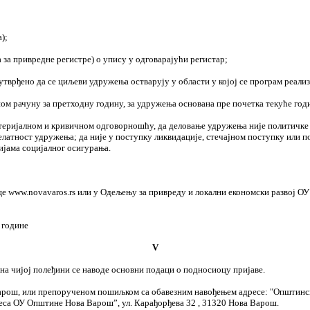
);
 за привредне регистре) о упису у одговарајући регистар;
утврђено да се циљеви удружења остварују у области у којој се програм реализ
ом рачуну за претходну годину, за удружења основана пре почетка текуће год
атеријалном и кривичном одговорношћу, да деловање удружења није политичке
делатност удружења; да није у поступку ликвидације, стечајном поступку или
ијама социјалног осигурања.
е www.novavaros.rs или у Одељењу за привреду и локални економски развој ОУ 
 године
V
на чијој полеђини се наводе основни подаци о подносиоцу пријаве.
арош, или препорученом пошиљком са обавезним навођењем адресе: "Општинск
еса ОУ Општине Нова Варош”, ул. Карађорђева 32 , 31320 Нова Варош.