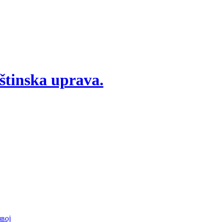
štinska uprava.
вој