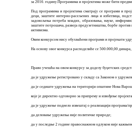
за 2016. годину.Програмима и пројектима може бити предви
Под програмима и пројектима сматрају се програми и проје
деци, заштите интерно-расељених лица и избеглица, подс
задовољења потреба младих, образовања, науке, информи
заштите потрошача, развоја предузетништва, борбе против 
активизма.
Овим конкурсом нису обухваћени програми и пројекати удруж
На основу овог конкурса расподелиће се 500.000,00 динара, 
Право учешћа на овом конкурсу за доделу буџетских средст
да је удружење регистровано у складу са Законом о удруже
да је седиште удружења на територији општине Нова Варош 
које је директно одговорно за припрему и извођење пројекта
да је удружење поднело извештај о реализацији програма/
да деловање удружења није политичке природе;
да у последње 2 године правоснажном одлуком није кажњено