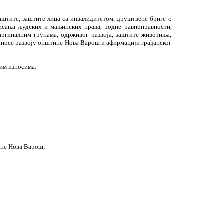
заштите, заштите лица са инвалидитетом, друштвене бриге о
висања људских и мањинских права, родне равноправности,
ргиналним групама, одрживог развоја, заштите животиња,
риносе развоју општине Нова Варош и афирмацији грађанског
ним износима.
ине Нова Варош;