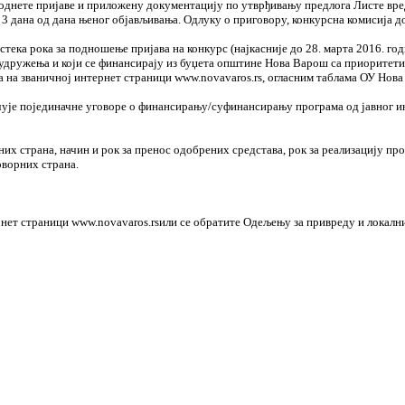
поднете пријаве и приложену документацију по утврђивању предлога Листе вр
 3 дана од дана њеног објављивања. Одлуку о приговору, конкурсна комисија до
истека рока за подношење пријава на конкурс (најкасније до 28. марта 2016. 
 удружења и који се финансирају из буџета општине Нова Варош са приоритет
а на званичној интернет страници www.novavaros.rs, огласним таблама ОУ Нова
је појединачне уговоре о финансирању/суфинансирању програма од јавног инт
их страна, начин и рок за пренос одобрених средстава, рок за реализацију пр
оворних страна.
рнет страници www.novavaros.rsили се обратите Одељењу за привреду и локалн