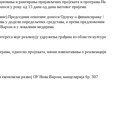
едновања и рангирања пријављених пројеката и програма.На
носи у року од 15 дана од дана његовог пријема.
године) Председник општине доноси Одлуку о финансирању /
има у додели опредељених средстава, а према предложеним
 Варош и у локалним медијима.
ереса које реализују удружења грађана из области културе
ограма, односно пројеката, начин извештавања о реализацији
и економски развој ОУ Нова Варош, канцеларија бр. 307