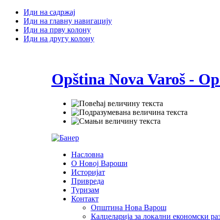
Иди на садржај
Иди на главну навигацију
Иди на прву колону
Иди на другу колону
Opština Nova Varoš - Op
Насловна
О Новој Вароши
Историјат
Привреда
Туризам
Контакт
Општина Нова Варош
Калцеларија за локални економски раз