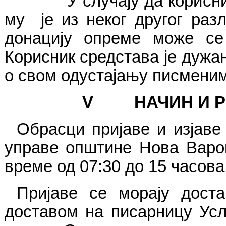
У случају да корисн
му је из неког другог раз
донацију опреме
може се 
Кори
с
ник средстава је дужа
о свом одустајању писменим
V
НАЧИН И 
Обрасци пријаве
и
изјаве
управе општине Нова Вар
време од 07:30 до 15 часова
Пријаве се морају доста
доставом на писарницу Ус