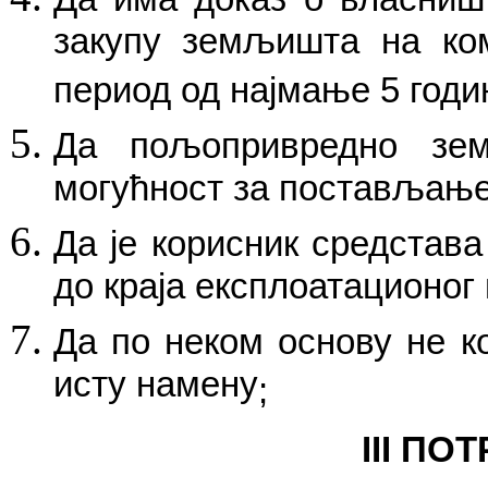
закупу земљишта на ком
период од најмање 5 годи
Да пољопривредно зе
могућност за постављање
Да је корисник средстав
до краја експлоатационог
Да по неком основу не к
исту намену
;
III П