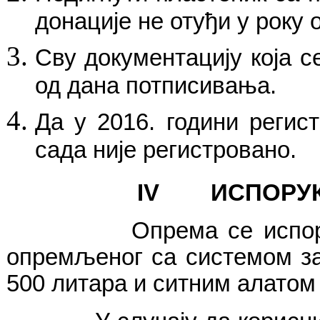
донације не отуђи у року 
Сву документацију која с
од дана потписивања.
Да у 2016. години регис
сада није регистровано.
IV
ИСП
ОРУ
Опрема се испоручују
опремљеног са системом за
500 литара и ситним алатом 