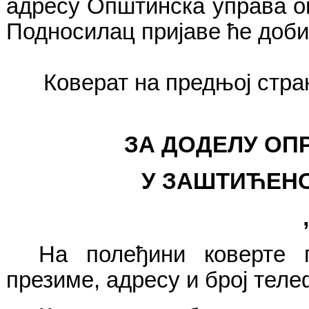
адресу Општинска управа 
Подносилац пријаве ће добит
Коверат на предњој стра
ЗА ДОДЕЛУ
ОП
У ЗАШТИЋЕНО
Н
а полеђини коверте
п
презиме
,
адресу
и број теле