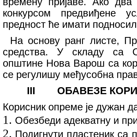
времену пријаве.
Ако два 
конкурсом предвиђене ус
предност ће имати подносилац
На основу ранг листе,
Пр
средства. У складу са 
општине
Нова Варош
са кор
се регулишу међусобна прав
III
ОБАВЕЗЕ КОР
Корисник
опреме
је дужан да
Обезбеди адекватну и п
Подигнути пластеник са п