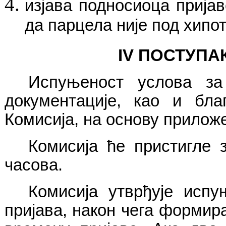
изјава подносиоца прија
да парцела није под хипо
IV
ПОСТУПА
Испуњеност услова за
документације, као и бла
Комисија, на основу прилож
Комисија ће пристигле з
часова.
Комисија утврђује
испуњ
пријава
, након чега формир