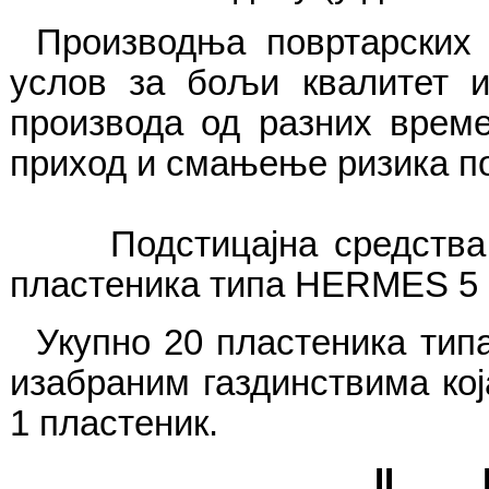
Производња повртарских 
услов за бољи квалитет и
производа од разних време
приход и смањење ризика п
Подстицајна средств
пластеника типа
HERMES 5 
Укупно
20
пластеника ти
изабраним газдинствима кој
1 пластеник.
II