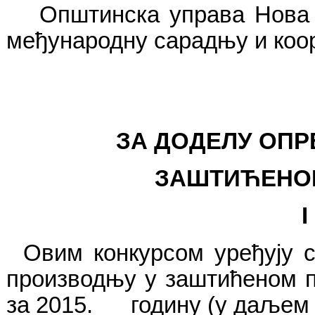
Општинска управа Нова 
међународну сарадњу и коо
ЗА ДОДЕЛУ
ОПР
ЗАШТИЋЕНОМ
I
Овим конкурсом уређују 
производњу
у
заштићеном 
за 201
5
.
годину (у даљем 