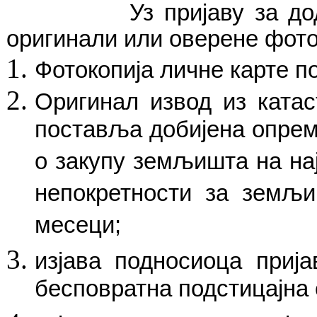
Уз пријаву за д
оригинали или оверене фото
Фотокопија
личн
е
карт
е
п
Оригинал извод из катас
поставља добијена опрема
о закупу земљишта на нај
непокретности за земљи
месеци;
изјава подносиоца приј
бесповратна подстицајна 