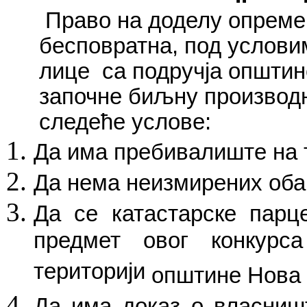
Право на доделу опреме,
бесповратна, под услови
лице
са подручја општин
започне биљну производњ
следеће услове:
Да има пребивалиште на 
Да нема неизмирених оба
Да се катастарске парц
предмет овог конкурс
територији
општине Нова
Да
има доказ о власништ