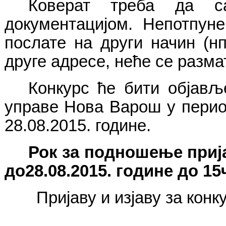
Коверат треба да с
документацијом. Непотпуне
послате на други начин (н
друге адресе, неће се разма
Конкурс ће бити објављ
управе Нова Варош у период
28.08.2015.
године
.
Рок за подношење прија
до
28.08.2015.
године до 1
5
Пријаву и изјаву за конк