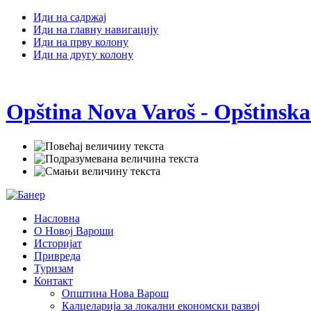
Иди на садржај
Иди на главну навигацију
Иди на прву колону
Иди на другу колону
Opština Nova Varoš - Opštinska
Насловна
О Новој Вароши
Историјат
Привреда
Туризам
Контакт
Општина Нова Варош
Калцеларија за локални економски развој