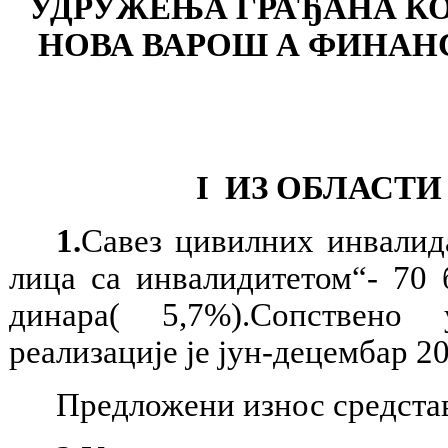
УДРУЖЕЊА ГРАЂАНА КО
НОВА ВАРОШ
А ФИНАНС
I
ИЗ ОБЛАСТИ
1.
Савез цивилних инвалида
лица са инвалидитетом“-
70
б
динара( 5,7%).Сопствено 
реализације
je
јун-децембар 20
Предложени износ средстав