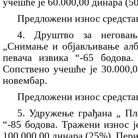
учешће је 60.000,00 динара (5
Предложени износ средстав
4. Друштво за неговањ
„Снимање и објављивање ал
певача извика “-65 бодова
Сопствено учешће је 30.000,0
новембар.
Предложени износ средстав
5. Удружење грађана „ Пл
“-85 бодова. Тражени износ 
100.000,00 динара (25%). Пери