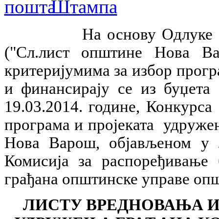
На основу Одлуке о буџ
("Сл.лист општине Нова В
критеријумима за избор програ
и финансирају се из буџета
19.03.2014. године, Конкурса
програма и пројеката удружењ
Нова Варош, објављеном у 
Комисија за распоређивање 
грађана општинске управе опш
ЛИСТУ ВРЕДНОВАЊА И