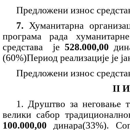
Предложени износ средстав
7.
Хуманитарна организац
програма рада хуманитарн
средстава је
528.000,00
дина
(60%)Период реализације
je
ја
Предложени износ средстав
II
И
1. Друштво за неговање т
велики сабор традиционално
100.000,00
динара(33%). Соп