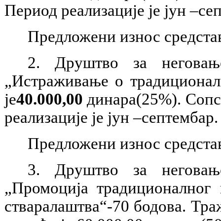
Период реализације је јун –се
Предложени износ средстав
2. Друштво за неговањ
„Истраживање о традиционал
је
40.000,00
динара(25%). Сопст
реализације је јун –септембар.
Предложени износ средстав
3. Друштво за неговањ
„Промоција традиционалног 
стваралаштва“-70 бодова. Тра