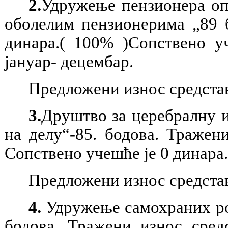
2.
Удружење пензионера оп
оболелим пензионерима „89 
динара.( 100% )Сопствено у
јануар- децембар.
Предложени износ средстав
3.
Друштво за церебралну и
на делу“-85. бодова. Тражен
Сопствено учешће је 0 динара
Предложени износ средстав
4.
Удружење самохраних род
бодова. Тражени износ сред