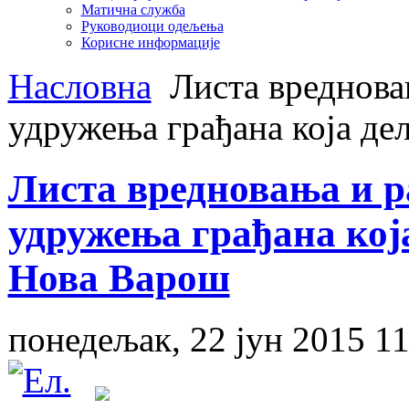
Матична служба
Руководиоци одељења
Корисне информације
Насловна
Листa вреднова
удружења грађана која де
Листa вредновања и р
удружења грађана кој
Нова Варош
понедељак, 22 јун 2015 11