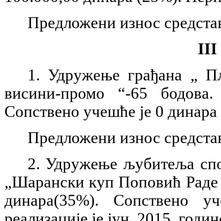
Предложени износ средстав
III
1. Удружење грађана „ Пл
висини-промо “-65 бодова
Сопствено учешће је 0 динара 
Предложени износ средстав
2. Удружење љубитеља спо
„Шарански куп Поповић Раде 
динара(35%). Сопствено у
реализације је јун 2015. годин