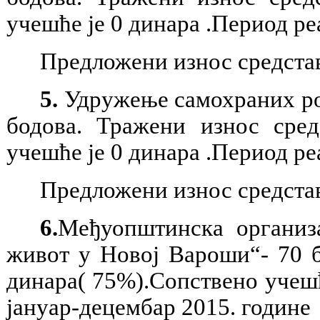
учешће је 0 динара .Период ре
Предложени износ средстав
5.
Удружење самохраних род
бодова. Тражени износ сре
учешће је 0 динара .Период ре
Предложени износ средстав
6.
Међуопштинска организа
живот у Новој Вароши“-
70
б
динара( 75%).Сопствено учеш
јануар-децембар 2015. године