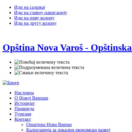
Иди на садржај
Иди на главну навигацију
Иди на прву колону
Иди на другу колону
Opština Nova Varoš - Opštinska
Насловна
О Новој Вароши
Историјат
Привреда
Туризам
Контакт
Општина Нова Варош
Калцеларија за локални економски развој