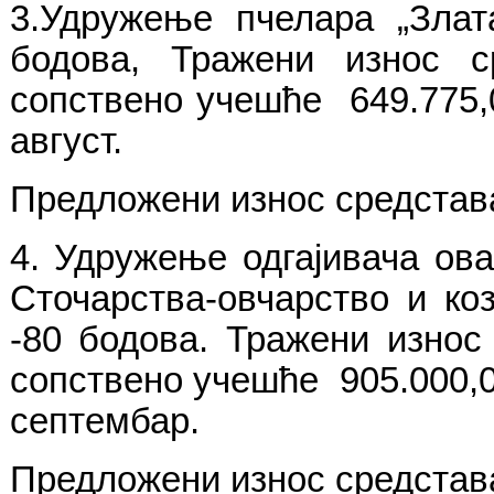
3.Удружење пчелара „Злата
бодова, Тражени износ ср
сопствено учешће 649.775,0
август.
Предложени износ средстава
4. Удружење одгајивача ова
Сточарства-овчарство и ко
-80 бодова. Тражени износ 
сопствено учешће 905.000,00
септембар.
Предложени износ средстава