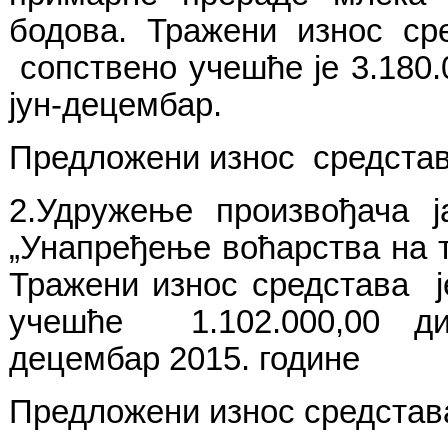
бодова. Тражени износ сре
сопствено учешће је 3.180.0
јун-децембар.
Предложени износ средстава
2.Удружење произвођача ј
„Унапређење воћарства на 
Тражени износ средстава је
учешће 1.102.000,00 дин
децембар 2015. године
Предложени износ средстава