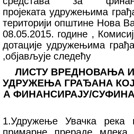
средстава за финан
пројеката
удружењима грађа
територији општине Нова В
08.05.2015. године , Комис
дотације удружењима грађ
,објављује следећу
ЛИСТУ ВРЕДНОВАЊА И
УДРУЖЕЊА ГРАЂАНА КОЈ
А ФИНАНСИРАЈУ/СУФИНА
1.Удружење Увачка река 
примарне прераде млека 