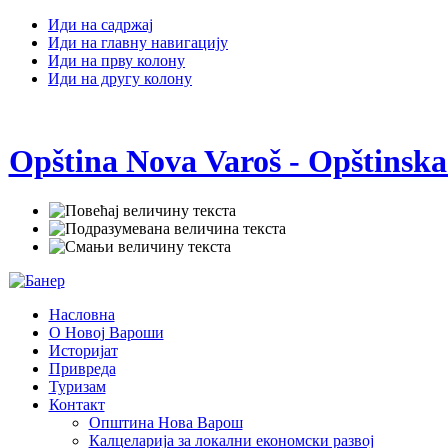
Иди на садржај
Иди на главну навигацију
Иди на прву колону
Иди на другу колону
Opština Nova Varoš - Opštinska
Насловна
О Новој Вароши
Историјат
Привреда
Туризам
Контакт
Општина Нова Варош
Калцеларија за локални економски развој