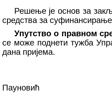
Решење је основ за закљ
средства за суфинансирање 
Упутство о правном ср
се може поднети тужба Упра
дана пријема.
Пауновић