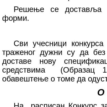
Решење се доставља с
фо
Сви учесници конкурса
траженог дужни су да без 
доставе нову специфика
средствима (Образац 1-
обавештење о томе да одуст
О 
На расписан Конкурс з