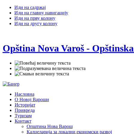
Иди на садржај
Иди на главну навигацију
Иди на прву колону
Иди на другу колону
Opština Nova Varoš - Opštinska
Насловна
О Новој Вароши
Историјат
Привреда
Туризам
Контакт
Општина Нова Варош
Калцеларија за локални економски развој