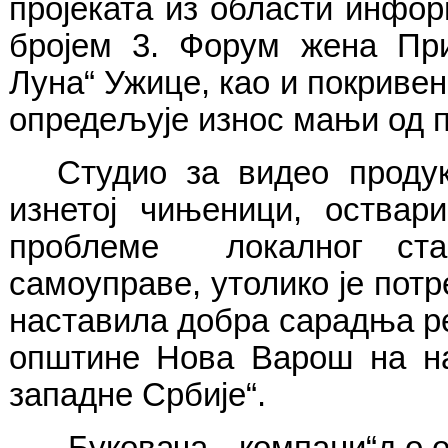
пројеката из области инфо
бројем 3. Форум жена При
Луна“ Ужице, као и покривен
опредељује износ мањи од 
Студио за видео продук
изнетој чињеници, оства
проблеме локалног ста
самоуправе, утолико је потр
наставила добра сарадња р
општине Нова Варош на на
западне Србије“.
„Буковача компани“д.о