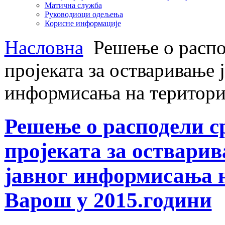
Матична служба
Руководиоци одељења
Корисне информације
Насловна
Решење о распо
пројеката за остваривање 
информисања на територи
Решење о расподели с
пројеката за остварив
јавног информисања 
Варош у 2015.години