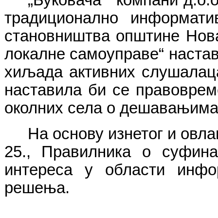
традиционално информатив
становништва општине Нова
локалне самоуправе“ наста
хиљада активних слушалаца
наставила би се правовре
околних села о дешавањима
На основу изнетог и овл
25., Правилника о суфина
интереса у области инфо
решења.