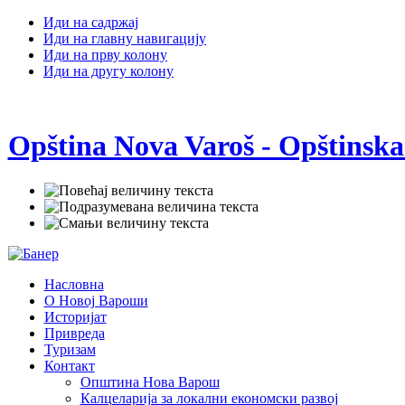
Иди на садржај
Иди на главну навигацију
Иди на прву колону
Иди на другу колону
Opština Nova Varoš - Opštinska
Насловна
О Новој Вароши
Историјат
Привреда
Туризам
Контакт
Општина Нова Варош
Калцеларија за локални економски развој