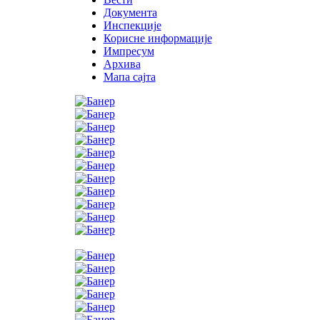
Документа
Инспекције
Корисне информације
Импресум
Архива
Мапа сајта