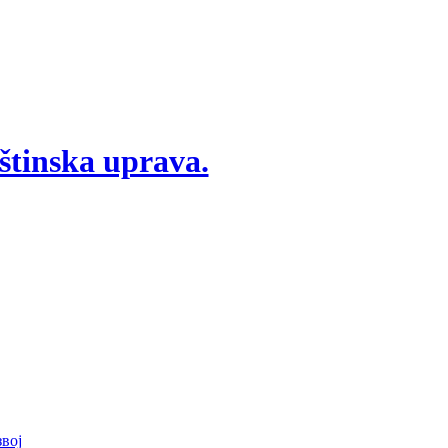
štinska uprava.
вој