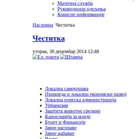
Матична служба
Руководиоци одељења
Корисне информације
Насловна
Честитка
Честитка
уторак, 30 децембар 2014 12:48
Локална самоуправа
Привреда и локални економски развој
Локална пореска администрација
Урбанизам
Заштита животне средине
Канцеларија за младе
Буџет и Финансије
Јавне расправе
Јавне набавке
Вести