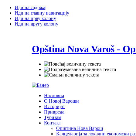
Иди на садржај
Иди на главну навигацију
Иди на прву колону
Иди на другу колону
Opština Nova Varoš - Op
Насловна
О Новој Вароши
Историјат
Привреда
Туризам
Контакт
Општина Нова Варош
Калцеларија за локални економски раз