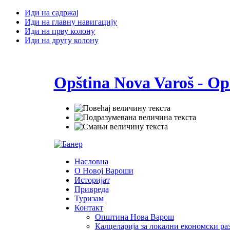
Иди на садржај
Иди на главну навигацију
Иди на прву колону
Иди на другу колону
Opština Nova Varoš - Op
Насловна
О Новој Вароши
Историјат
Привреда
Туризам
Контакт
Општина Нова Варош
Калцеларија за локални економски раз