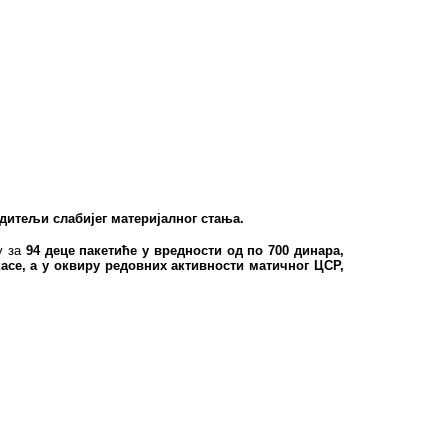
итељи слабијег материјалног стања.
у за
94 деце пакетиће у вредности од по 700 динара,
асе, а у оквиру редовних активности матичног ЦСР,