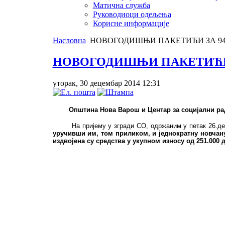
Матична служба
Руководиоци одељења
Корисне информације
Насловна
НОВОГОДИШЊИ ПАКЕТИЋИ ЗА 9
НОВОГОДИШЊИ ПАКЕТИЋИ
уторак, 30 децембар 2014 12:31
Општина Нова Варош и Центар за социјални рад 
На пријему у згради СО, одржаним у петак 26.д
уручивши им, том приликом, и једнократну новчану
издвојена су средства у укупном износу од 251.000 