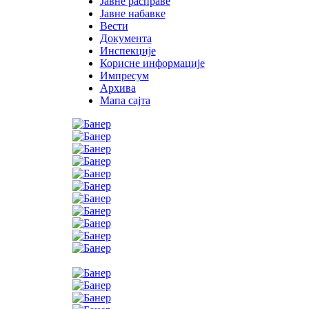
Јавне расправе
Јавне набавке
Вести
Документа
Инспекције
Корисне информације
Импресум
Архива
Мапа сајта