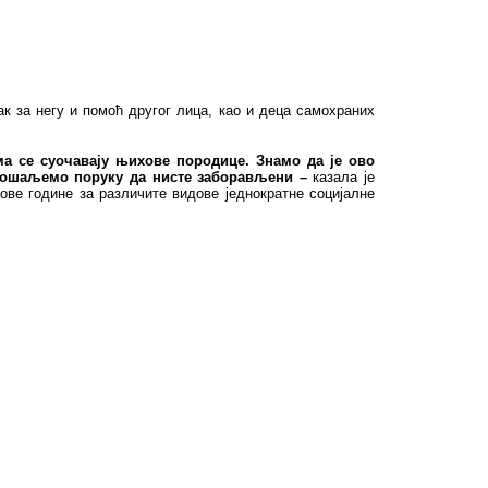
 за негу и помоћ другог лица, као и деца самохраних
ма се суочавају њихове породице. Знамо да је ово
 пошаљемо поруку да нисте заборављени –
казала је
ве године за различите видове једнократне социјалне