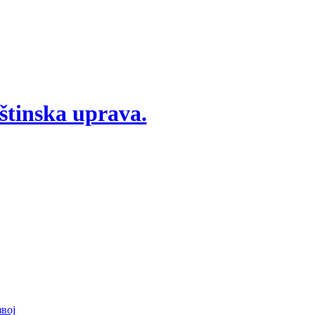
štinska uprava.
вој