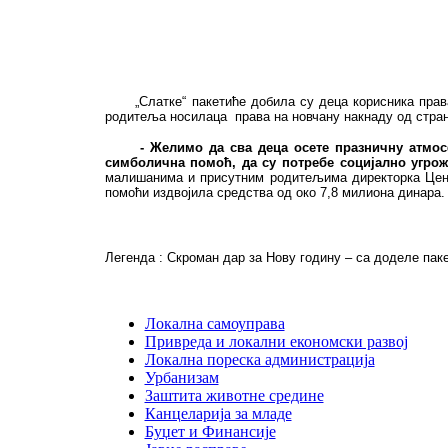
„Слатке“ пакетиће добила су деца корисника права н
родитеља носилаца права на новчану накнаду од стра
- Желимо да сва деца осете празничну атмос
симболична помоћ, да су потребе социјално угр
малишанима и присутним родитељима директорка Це
помоћи издвојила средства од око 7,8 милиона динара.
Легенда : Скроман дар за Нову годину – са доделе пак
Локална самоуправа
Привреда и локални економски развој
Локална пореска администрација
Урбанизам
Заштита животне средине
Канцеларија за младе
Буџет и Финансије