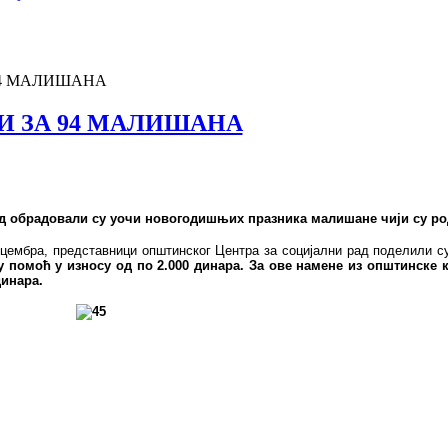
4 МАЛИШАНА
 ЗА 94 МАЛИШАНА
обрадовали су уочи новогодишњих празника малишане чији су род
ецембра, представници општинског Центра за социјални рад поделили с
 помоћ у износу од по 2.000 динара. За ове намене из општинске к
динара.