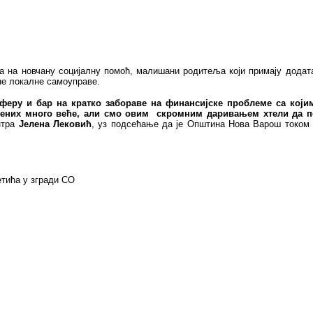
а новчану социјалну помоћ, малишани родитеља који примају додатак
не локалне самоуправе.
феру и бар на кратко забораве на финансијске проблеме са који
ожених много веће, али смо овим скромним даривањем хтели да
нтра
Јелена
Лековић
, уз подсећање да је Општина Нова Варош током о
етића у згради СО