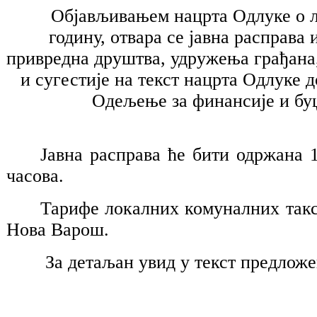
Објављивањем нацрта Одлуке о 
годину, отвара се јавна расправа 
привредна друштва,
удружења грађана,
и сугестије на текст нацрта Одлуке д
Одељење за финансије и буџ
Јавна расправа ће бити одржана 
часова.
Тарифе локалних комуналних такс
Нова Варош.
За детаљан увид у текст предлож