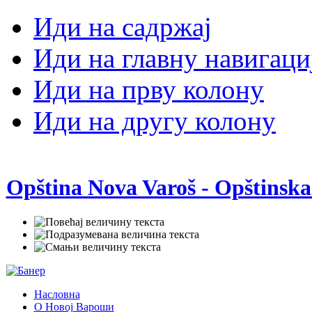
Иди на садржај
Иди на главну навигаци
Иди на прву колону
Иди на другу колону
Opština Nova Varoš - Opštinska
Насловна
О Новој Вароши