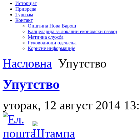
Историјат
Привреда
Туризам
Контакт
Општина Нова Варош
Калцеларија за локални економски развој
Матична служба
Руководиоци одељења
Корисне информације
Насловна
Упутство
Упутство
уторак, 12 август 2014 13