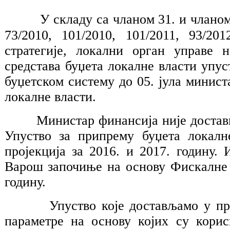
У складу са чланом 31. и чланом 
73/2010, 101/2010, 101/2011, 93/20
стратегије, локални орган управе
средстава буџета локалне власти упус
буџетском систему до 05. јула минист
локалне власти.
Министар финансија није доставио 
Упуство за припрему буџета локалн
пројекција за 2016. и 2017. годину
Варош започиње на основу Фискалне Ст
годину.
Упуство које достављамо у прилог
параметре на основу којих су корис