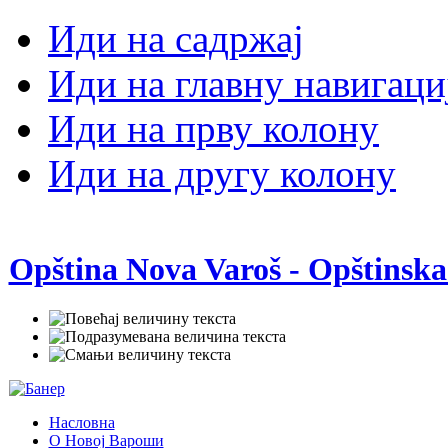
Иди на садржај
Иди на главну навигаци
Иди на прву колону
Иди на другу колону
Opština Nova Varoš - Opštinska
Насловна
О Новој Вароши