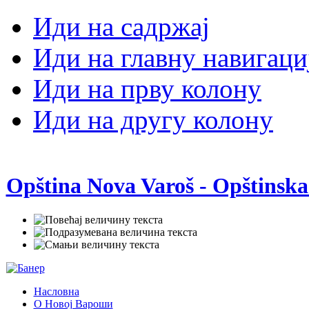
Иди на садржај
Иди на главну навигаци
Иди на прву колону
Иди на другу колону
Opština Nova Varoš - Opštinska
Насловна
О Новој Вароши