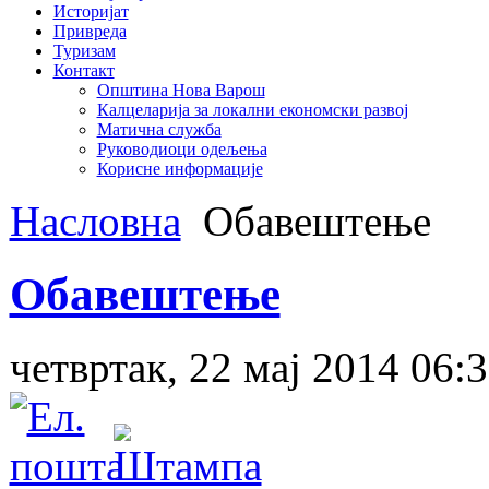
Историјат
Привреда
Туризам
Контакт
Општина Нова Варош
Калцеларија за локални економски развој
Матична служба
Руководиоци одељења
Корисне информације
Насловна
Обавештење
Обавештење
четвртак, 22 мај 2014 06: