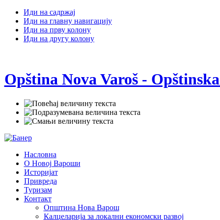
Иди на садржај
Иди на главну навигацију
Иди на прву колону
Иди на другу колону
Opština Nova Varoš - Opštinska
Насловна
О Новој Вароши
Историјат
Привреда
Туризам
Контакт
Општина Нова Варош
Калцеларија за локални економски развој